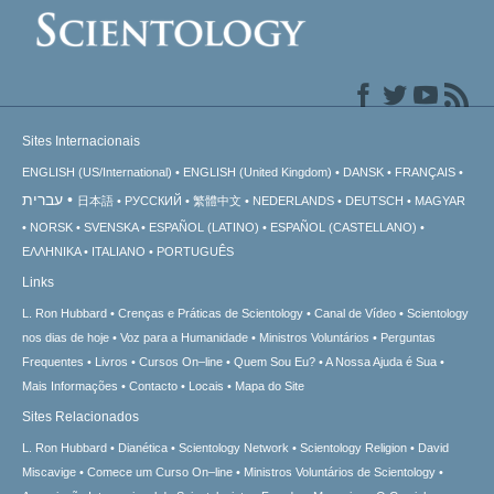
Sites Internacionais
ENGLISH (US/International)
ENGLISH (United Kingdom)
DANSK
FRANÇAIS
עברית
日本語
РУССКИЙ
繁體中文
NEDERLANDS
DEUTSCH
MAGYAR
NORSK
SVENSKA
ESPAÑOL (LATINO)
ESPAÑOL (CASTELLANO)
ΕΛΛΗΝΙΚA
ITALIANO
PORTUGUÊS
Links
L. Ron Hubbard
Crenças e Práticas de Scientology
Canal de Vídeo
Scientology
nos dias de hoje
Voz para a Humanidade
Ministros Voluntários
Perguntas
Frequentes
Livros
Cursos On–line
Quem Sou Eu?
A Nossa Ajuda é Sua
Mais Informações
Contacto
Locais
Mapa do Site
Sites Relacionados
L. Ron Hubbard
Dianética
Scientology Network
Scientology Religion
David
Miscavige
Comece um Curso On–line
Ministros Voluntários de Scientology