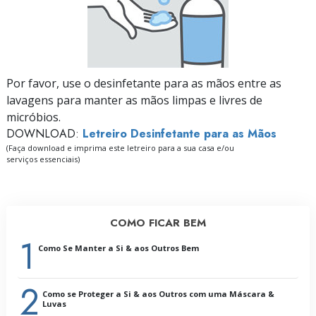
Por favor, use o desinfetante para as mãos entre as
lavagens para manter as mãos limpas e livres de
micróbios.
DOWNLOAD:
Letreiro Desinfetante para as Mãos
(Faça download e imprima este letreiro para a sua casa e/ou
serviços essenciais)
COMO FICAR BEM
1
Como Se Manter a Si & aos Outros Bem
2
Introdução:
Como se Proteger a Si & aos Outros com uma Máscara &
Porque É Que a Prevenção É Importante
Luvas
Saúde Geral