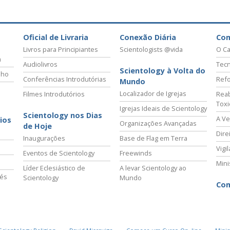
Oficial de Livraria
Conexão Diária
Co
Livros para Principiantes
Scientologists @vida
O Ca
a
Audiolivros
Tecn
Scientology à Volta do
lho
Conferências Introdutórias
Refo
Mundo
Localizador de Igrejas
Filmes Introdutórios
Reab
Tox
Igrejas Ideais de Scientology
Scientology nos Dias
A Ve
ios
Organizações Avançadas
de Hoje
Dire
Inaugurações
Base de Flag em Terra
Vigi
Eventos de Scientology
Freewinds
Mini
Líder Eclesiástico de
A levar Scientology ao
vés
Scientology
Mundo
Com