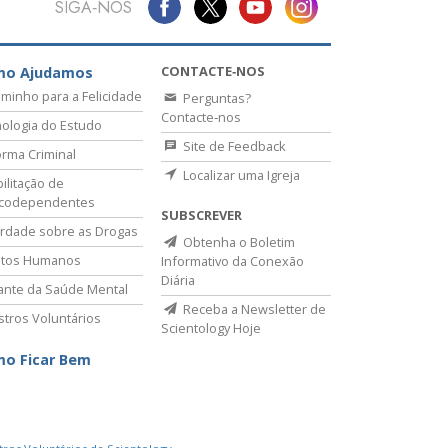
SIGA‑NOS
CONTACTE‑NOS
mo Ajudamos
minho para a Felicidade
Perguntas?
Contacte‑nos
ologia do Estudo
Site de Feedback
rma Criminal
Localizar uma Igreja
ilitação de
icodependentes
SUBSCREVER
rdade sobre as Drogas
Obtenha o Boletim
itos Humanos
Informativo da Conexão
Diária
lante da Saúde Mental
Receba a Newsletter de
stros Voluntários
Scientology Hoje
o Ficar Bem