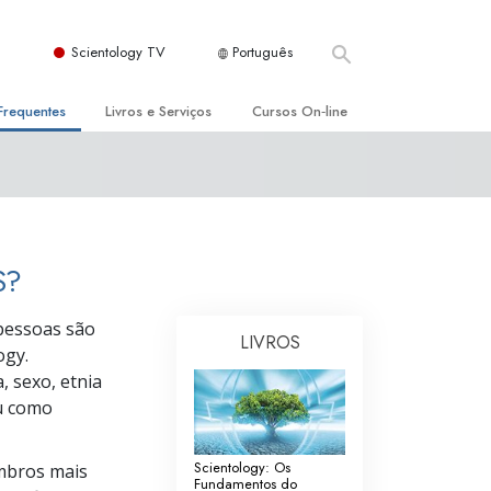
Scientology TV
Português
Frequentes
Livros e Serviços
Cursos On‑line
es e Princípios Básicos
s para Principiantes
Como Resolver Conflitos
a Igreja
olivros
As Dinâmicas da Existência
ção de Scientology
erências Introdutórias
Os Componentes da Compreensão
S?
s Introdutórios
Soluções para Um Ambiente Perigoso
 pessoas são
LIVROS
iços Introdutórios
Ajudas para Doenças e Ferimentos
ogy.
, sexo, etnia
Integridade e Honestidade
u como
Casamento
Scientology: Os
mbros mais
A Escala de Tom Emocional
Fundamentos do
ogy