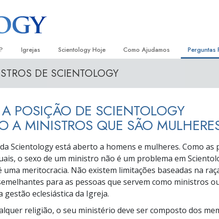
?
Igrejas
Scientology Hoje
Como Ajudamos
Perguntas 
ISTROS DE SCIENTOLOGY
Localizar uma Igreja
Inaugurações
O Caminho para a Felicidade
Antecedent
Livro
e Scientology
Igrejas Ideais de Scientology
Eventos de Scientology
Escolástica Aplicada
Dentro dum
Audi
 A POSIÇÃO DE SCIENTOLOGY
ologists Dizem
Organizações Avançadas
David Miscavige — Líder Eclesiástico
Criminon
A Organiza
Conf
de Scientology
 A MINISTROS QUE SÃO MULHERE
Base em Terra de Flag
Narconon
Filme
ogist
 da Scientology está aberto a homens e mulheres. Como as
Freewinds
A Verdade sobre as Drogas
Serv
tuais, o sexo de um ministro não é um problema em Scientol
é uma meritocracia. Não existem limitações baseadas na raça
A levar Scientology ao Mundo
Unidos para os Direitos Humanos
s de Scientology
 semelhantes para as pessoas que servem como ministros o
Comissão dos Cidadãos para os
 gestão eclesiástica da Igreja.
anética
Direitos Humanos
quer religião, o seu ministério deve ser composto dos me
Ministros Voluntários de Scientol