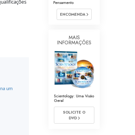
ualificações
Pensamento
Respostas às Drogas
ENCOMENDA
Crianças
Ferramentas para o Local do Trabalho
MAIS
INFORMAÇÕES
Ética e as Condições
A Causa da Supressão
Investigações
Bases da Organização
rna um
Fundamentos das Relações Públicas
Scientology: Uma Visão
Geral
Metas e Objetivos
SOLICITE O
A Tecnologia de Estudo
DVD
Comunicação