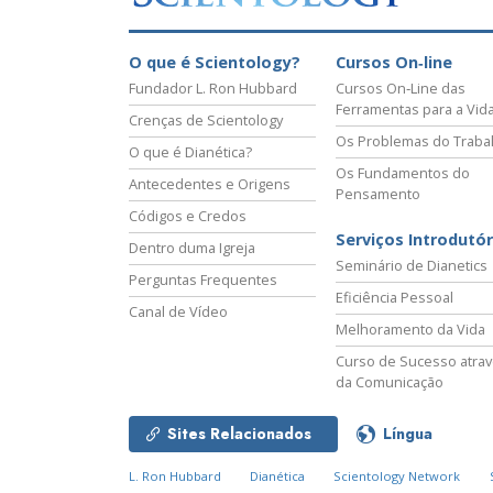
O que é Scientology?
Cursos On‑line
Fundador L. Ron Hubbard
Cursos On‑Line das
Ferramentas para a Vid
Crenças de Scientology
Os Problemas do Traba
O que é Dianética?
Os Fundamentos do
Antecedentes e Origens
Pensamento
Códigos e Credos
Serviços Introdutór
Dentro duma Igreja
Seminário de Dianetics
Perguntas Frequentes
Eficiência Pessoal
Canal de Vídeo
Melhoramento da Vida
Curso de Sucesso atra
da Comunicação
Sites Relacionados
Língua
L. Ron Hubbard
Dianética
Scientology Network