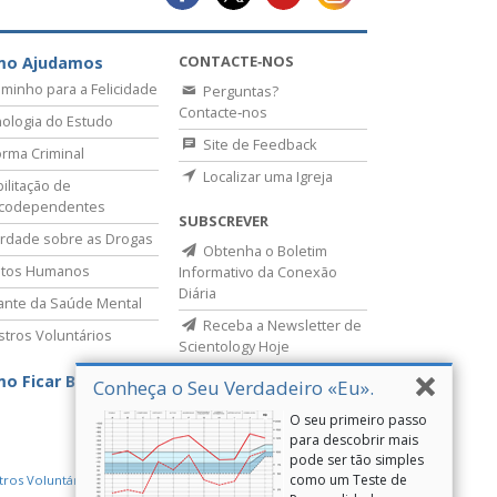
CONTACTE‑NOS
mo Ajudamos
minho para a Felicidade
Perguntas?
Contacte‑nos
ologia do Estudo
Site de Feedback
rma Criminal
Localizar uma Igreja
ilitação de
icodependentes
SUBSCREVER
rdade sobre as Drogas
Obtenha o Boletim
itos Humanos
Informativo da Conexão
Diária
lante da Saúde Mental
Receba a Newsletter de
stros Voluntários
Scientology Hoje
o Ficar Bem
Conheça o Seu Verdadeiro «Eu».
O seu primeiro passo
para descobrir mais
pode ser tão simples
como um Teste de
tros Voluntários de Scientology