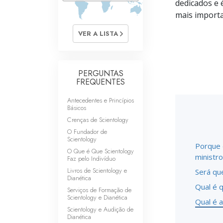
dedicados e é
O que é a Grandez
mais importa
VER A LISTA
PERGUNTAS
FREQUENTES
Antecedentes e Princípios
Básicos
Crenças de Scientology
O Fundador de
Scientology
Porque 
O Que é Que Scientology
ministro
Faz pelo Indivíduo
Livros de Scientology e
Será qu
Dianética
Qual é 
Serviços de Formação de
Scientology e Dianética
Qual é 
Scientology e Audição de
Dianética