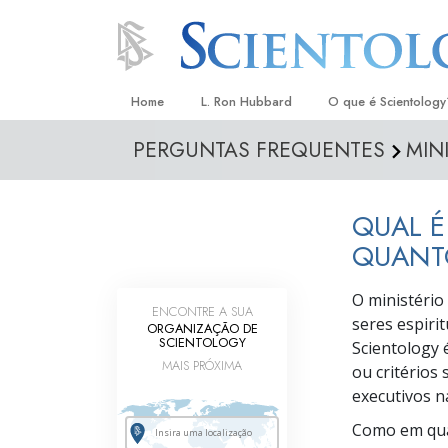
Home
L. Ron Hubbard
O que é Scientology
PERGUNTAS FREQUENTES
MIN
Crenças e Práticas
Credos e Códigos d
QUAL É
Aquilo que os Scient
sobre Scientology
QUANTO
Conheça um Scientol
O ministério
ENCONTRE A SUA
seres espiri
Dentro duma Igreja
ORGANIZAÇÃO DE
SCIENTOLOGY
Scientology 
Os Princípios Básico
MAIS PRÓXIMA
ou critérios
executivos na
Uma Introdução a Di
Como em qual
Amor e Ódio –