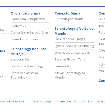
Oficial de Livraria
Conexão Diária
Co
Livros para Principiantes
Scientologists @vida
O Ca
a
Audiolivros
Tecn
Scientology à Volta do
lho
Conferências Introdutórias
Refo
Mundo
Localizador de Igrejas
Filmes Introdutórios
Reab
Tox
Igrejas Ideais de Scientology
Scientology nos Dias
A Ve
ios
Organizações Avançadas
de Hoje
Dire
Inaugurações
Base de Flag em Terra
Vigi
Eventos de Scientology
Freewinds
Mini
Líder Eclesiástico de
A levar Scientology ao
vés
Scientology
Mundo
Com
Scientology Religion
David Miscavige
Comece um Curso On–line
Minis