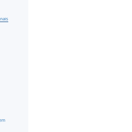
nais
 em