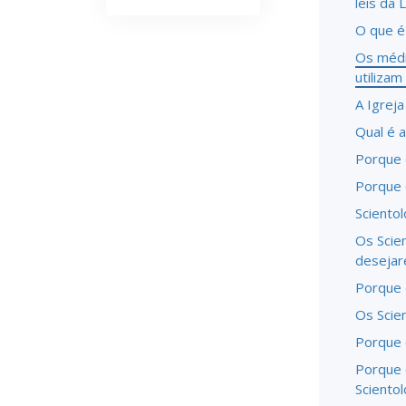
leis da
O que é
Os médic
utilizam
A Igrej
Qual é a
Porque 
Porque 
Sciento
Os Scie
deseja
Porque é
Os Scie
Porque 
Porque 
Sciento