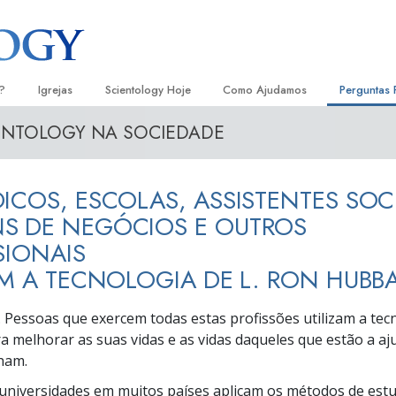
?
Igrejas
Scientology Hoje
Como Ajudamos
Perguntas 
ENTOLOGY NA SOCIEDADE
Localizar uma Igreja
Inaugurações
O Caminho para a Felicidade
Antecedent
Livro
e Scientology
Igrejas Ideais de Scientology
Eventos de Scientology
Escolástica Aplicada
Dentro dum
Audi
ICOS, ESCOLAS, ASSISTENTES SOCI
ologists Dizem
Organizações Avançadas
David Miscavige — Líder Eclesiástico
Criminon
A Organiza
Conf
de Scientology
S DE NEGÓCIOS E OUTROS
Base em Terra de Flag
Narconon
Filme
SIONAIS
ogist
AM A TECNOLOGIA DE L. RON HUBB
Freewinds
A Verdade sobre as Drogas
Serv
A levar Scientology ao Mundo
Unidos para os Direitos Humanos
m. Pessoas que exercem todas estas profissões utilizam a tecn
s de Scientology
 melhorar as suas vidas e as vidas daqueles que estão a a
Comissão dos Cidadãos para os
anética
Direitos Humanos
lham.
 universidades em muitos países aplicam os métodos de estu
Ministros Voluntários de Scientol