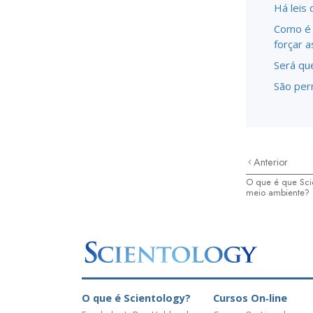
Há leis 
Como é 
forçar a
Será qu
São per
Anterior
O que é que Scie
meio ambiente?
O que é Scientology?
Cursos On‑line