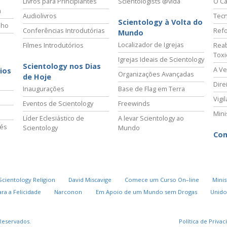
Livros para Principiantes
Scientologists @vida
O Ca
a
Audiolivros
Tecn
Scientology à Volta do
lho
Conferências Introdutórias
Refo
Mundo
Localizador de Igrejas
Filmes Introdutórios
Reab
Tox
Igrejas Ideais de Scientology
Scientology nos Dias
A Ve
ios
Organizações Avançadas
de Hoje
Dire
Inaugurações
Base de Flag em Terra
Vigi
Eventos de Scientology
Freewinds
Mini
Líder Eclesiástico de
A levar Scientology ao
vés
Scientology
Mundo
Com
Scientology Religion
David Miscavige
Comece um Curso On–line
Minis
ra a Felicidade
Narconon
Em Apoio de um Mundo sem Drogas
Unido
Reservados.
Política de Priva