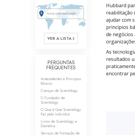
O que é a Grandez
Hubbard para
reabilitação
ajudar com s
princípios b
de negócios 
VER A LISTA
organizações
As tecnologi
resultados 
PERGUNTAS
praticamente
FREQUENTES
encontrar p
Antecedentes e Princípios
Básicos
Crenças de Scientology
O Fundador de
Scientology
O Que é Que Scientology
Faz pelo Indivíduo
Livros de Scientology e
Dianética
Serviços de Formação de