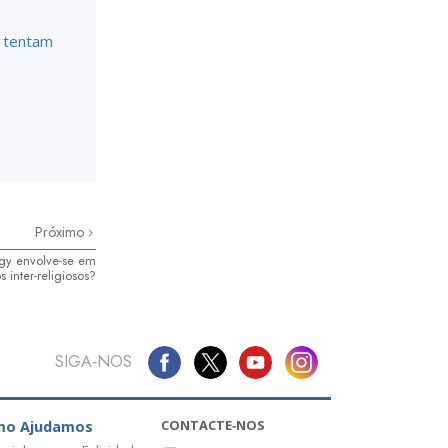
 tentam
Próximo
ogy envolve-se em
s inter-religiosos?
SIGA‑NOS
CONTACTE‑NOS
mo Ajudamos