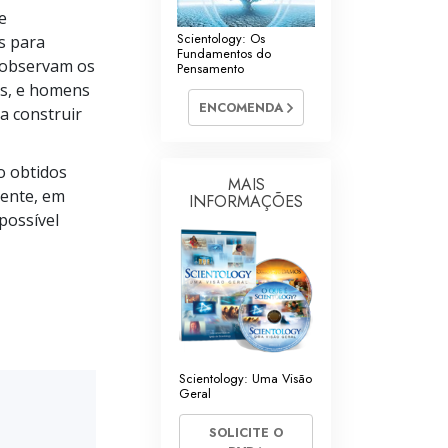
e
Respostas às Drogas
Scientology: Os
as para
Fundamentos do
Crianças
 observam os
Pensamento
es, e homens
Ferramentas para o Local do Trabalho
ENCOMENDA
a construir
Ética e as Condições
o obtidos
MAIS
A Causa da Supressão
ente, em
INFORMAÇÕES
possível
Investigações
Bases da Organização
Fundamentos das Relações Públicas
Metas e Objetivos
Scientology: Uma Visão
A Tecnologia de Estudo
Geral
Comunicação
SOLICITE O