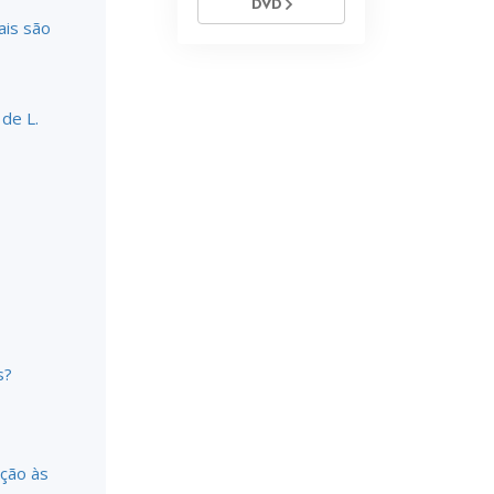
DVD
ais são
de L.
s?
ação às