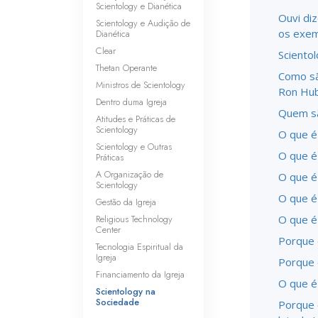
Scientology e Dianética
Ouvi di
Scientology e Audição de
os exem
Dianética
Clear
Sciento
Thetan Operante
Como sã
Ministros de Scientology
Ron Hu
Dentro duma Igreja
Quem sã
Atitudes e Práticas de
Scientology
O que é
Scientology e Outras
O que é 
Práticas
A Organização de
O que é
Scientology
O que é
Gestão da Igreja
Religious Technology
O que é
Center
Porque 
Tecnologia Espiritual da
Igreja
Porque 
Financiamento da Igreja
O que é
Scientology na
Sociedade
Porque 