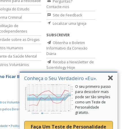
minho para a Felicidade
Perguntas?
Contacte‑nos
ologia do Estudo
Site de Feedback
rma Criminal
Localizar uma Igreja
ilitação de
icodependentes
SUBSCREVER
rdade sobre as Drogas
Obtenha o Boletim
itos Humanos
Informativo da Conexão
Diária
lante da Saúde Mental
Receba a Newsletter de
stros Voluntários
Scientology Hoje
o Ficar Bem
Conheça o Seu Verdadeiro «Eu».
O seu primeiro passo
para descobrir mais
pode ser tão simples
como um Teste de
tros Voluntários de Scientology
Personalidade
s pelos Direitos Humanos
Youth for Human Rights
gratuito.
Faça Um Teste de Personalidade
cidade
•
Política de Cookies
•
Termos de Utilização
•
Aviso Legal