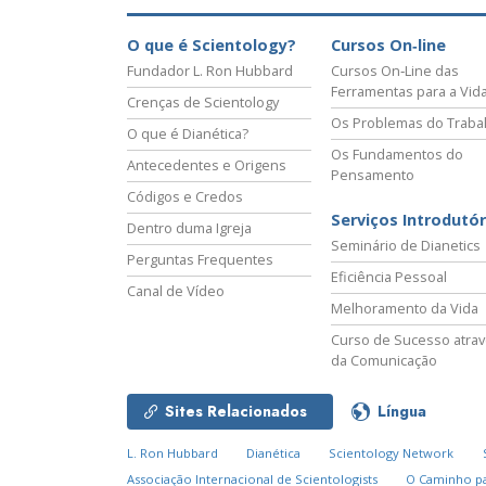
O que é Scientology?
Cursos On‑line
Fundador L. Ron Hubbard
Cursos On‑Line das
Ferramentas para a Vid
Crenças de Scientology
Os Problemas do Traba
O que é Dianética?
Os Fundamentos do
Antecedentes e Origens
Pensamento
Códigos e Credos
Serviços Introdutór
Dentro duma Igreja
Seminário de Dianetics
Perguntas Frequentes
Eficiência Pessoal
Canal de Vídeo
Melhoramento da Vida
Curso de Sucesso atra
da Comunicação
Sites Relacionados
Língua
L. Ron Hubbard
Dianética
Scientology Network
Associação Internacional de Scientologists
O Caminho pa