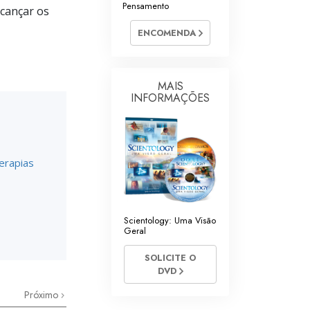
Pensamento
lcançar os
Respostas às Drogas
ENCOMENDA
Crianças
Ferramentas para o Local do Trabalho
MAIS
INFORMAÇÕES
Ética e as Condições
A Causa da Supressão
Investigações
erapias
Bases da Organização
Fundamentos das Relações Públicas
Scientology: Uma Visão
Geral
Metas e Objetivos
SOLICITE O
A Tecnologia de Estudo
DVD
Comunicação
Próximo