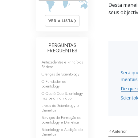
O que é a Grandez
Desta maneir
seus objectiv
VER A LISTA
PERGUNTAS
FREQUENTES
Antecedentes e Princípios
Básicos
Será qu
Crenças de Scientology
mentais
O Fundador de
Scientology
De que m
O Que é Que Scientology
Sciento
Faz pelo Indivíduo
Livros de Scientology e
Dianética
Serviços de Formação de
Scientology e Dianética
Scientology e Audição de
Anterior
Dianética