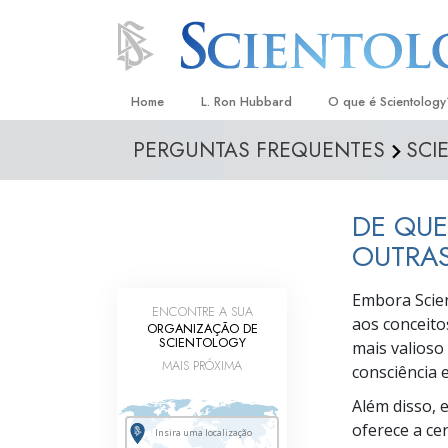
Home
L. Ron Hubbard
O que é Scientology
PERGUNTAS FREQUENTES
SCI
Crenças e Práticas
Credos e Códigos d
DE QUE
Aquilo que os Scient
sobre Scientology
OUTRAS
Conheça um Scientol
Embora Scien
ENCONTRE A SUA
aos conceito
Dentro duma Igreja
ORGANIZAÇÃO DE
SCIENTOLOGY
mais valioso
Os Princípios Básico
MAIS PRÓXIMA
consciência e
Uma Introdução a Di
Além disso, 
oferece a ce
Amor e Ódio –