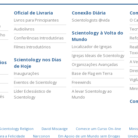
Oficial de Livraria
Conexão Diária
Co
Livros para Principiantes
Scientologists @vida
O Ca
a
Audiolivros
Tecn
Scientology à Volta do
lho
Conferências Introdutórias
Refo
Mundo
Localizador de Igrejas
Filmes Introdutórios
Reab
Tox
Igrejas Ideais de Scientology
Scientology nos Dias
A Ve
ios
Organizações Avançadas
de Hoje
Dire
Inaugurações
Base de Flag em Terra
Vigi
Eventos de Scientology
Freewinds
Mini
Líder Eclesiástico de
A levar Scientology ao
vés
Scientology
Mundo
Com
Scientology Religion
David Miscavige
Comece um Curso On–line
Minis
ra a Felicidade
Narconon
Em Apoio de um Mundo sem Drogas
Unido