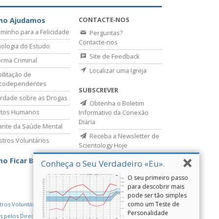
CONTACTE‑NOS
mo Ajudamos
minho para a Felicidade
Perguntas?
Contacte‑nos
ologia do Estudo
Site de Feedback
rma Criminal
Localizar uma Igreja
ilitação de
icodependentes
SUBSCREVER
rdade sobre as Drogas
Obtenha o Boletim
itos Humanos
Informativo da Conexão
Diária
lante da Saúde Mental
Receba a Newsletter de
stros Voluntários
Scientology Hoje
o Ficar Bem
Conheça o Seu Verdadeiro «Eu».
O seu primeiro passo
para descobrir mais
pode ser tão simples
como um Teste de
tros Voluntários de Scientology
Personalidade
s pelos Direitos Humanos
Youth for Human Rights