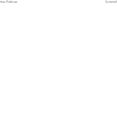
ras Práticas
Sciento