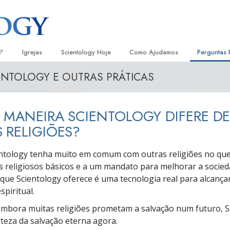
?
Igrejas
Scientology Hoje
Como Ajudamos
Perguntas 
ENTOLOGY E OUTRAS PRÁTICAS
Localizar uma Igreja
Inaugurações
O Caminho para a Felicidade
Antecedent
Livro
e Scientology
Igrejas Ideais de Scientology
Eventos de Scientology
Escolástica Aplicada
Dentro dum
Audi
 MANEIRA SCIENTOLOGY DIFERE D
ologists Dizem
Organizações Avançadas
David Miscavige — Líder Eclesiástico
Criminon
A Organiza
Conf
de Scientology
 RELIGIÕES?
Base em Terra de Flag
Narconon
Filme
ogist
tology tenha muito em comum com outras religiões no que 
Freewinds
A Verdade sobre as Drogas
Serv
s religiosos básicos e a um mandato para melhorar a socie
 que Scientology oferece é uma tecnologia real para alcanç
A levar Scientology ao Mundo
Unidos para os Direitos Humanos
s de Scientology
spiritual.
Comissão dos Cidadãos para os
anética
embora muitas religiões prometam a salvação num futuro, S
Direitos Humanos
rteza da salvação eterna agora.
Ministros Voluntários de Scientol