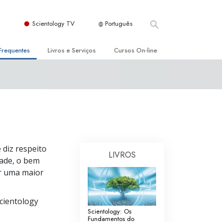
Scientology TV
Português
Frequentes
Livros e Serviços
Cursos On‑line
es e Princípios Básicos
s para Principiantes
Como Resolver Conflitos
a Igreja
olivros
As Dinâmicas da Existência
E
ção de Scientology
erências Introdutórias
Os Componentes da Compreensão
s Introdutórios
Soluções para Um Ambiente Perigoso
diz respeito
LIVROS
iços Introdutórios
Ajudas para Doenças e Ferimentos
dade, o bem
ar uma maior
Integridade e Honestidade
Casamento
cientology
Scientology: Os
A Escala de Tom Emocional
Fundamentos do
ogy