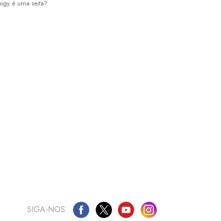
logy é uma seita?
SIGA‑NOS