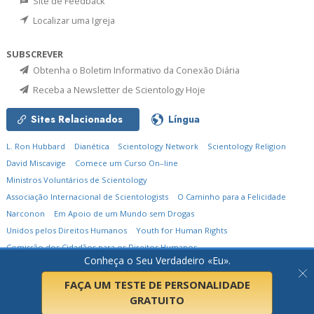
Site de Feedback
Localizar uma Igreja
SUBSCREVER
Obtenha o Boletim Informativo da Conexão Diária
Receba a Newsletter de Scientology Hoje
Sites Relacionados
Língua
L. Ron Hubbard
Dianética
Scientology Network
Scientology Religion
David Miscavige
Comece um Curso On–line
Ministros Voluntários de Scientology
Associação Internacional de Scientologists
O Caminho para a Felicidade
Narconon
Em Apoio de um Mundo sem Drogas
Unidos pelos Direitos Humanos
Youth for Human Rights
Comissão dos Cidadãos para os Direitos Humanos
Conheça o Seu Verdadeiro «Eu».
© 2026
Igreja de Scientology Internacional.
Todos os Direitos Reservados.
Política de Privacidade
•
Política de Cookies
•
Termos de Utilização
•
Aviso Legal
FAÇA UM TESTE DE PERSONALIDADE
GRATUITO