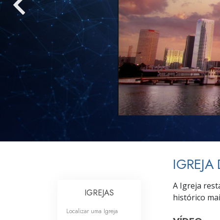
O que é a Grandez
IGREJA
A Igreja res
IGREJAS
histórico ma
Localizar uma Igreja