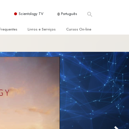
Scientology TV
Português
Frequentes
Livros e Serviços
Cursos On‑line
es e Princípios Básicos
s para Principiantes
Como Resolver Conflitos
a Igreja
olivros
As Dinâmicas da Existência
ção de Scientology
erências Introdutórias
Os Componentes da Compreensão
s Introdutórios
Soluções para Um Ambiente Perigoso
iços Introdutórios
Ajudas para Doenças e Ferimentos
Integridade e Honestidade
Casamento
A Escala de Tom Emocional
ogy