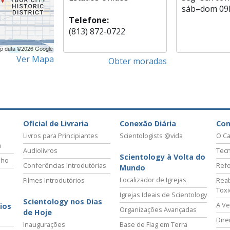
sáb
–
dom
09
Telefone:
(813) 872-0722
Ver Mapa
Obter moradas
Oficial de Livraria
Conexão Diária
Co
Livros para Principiantes
Scientologists @vida
O Ca
a
Audiolivros
Tecn
Scientology à Volta do
lho
Conferências Introdutórias
Refo
Mundo
Localizador de Igrejas
Filmes Introdutórios
Reab
Tox
Igrejas Ideais de Scientology
Scientology nos Dias
A Ve
ios
Organizações Avançadas
de Hoje
Dire
Inaugurações
Base de Flag em Terra