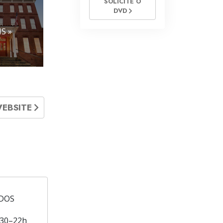
SOLICITE O
DVD
S »
WEBSITE
DOS
30–22h