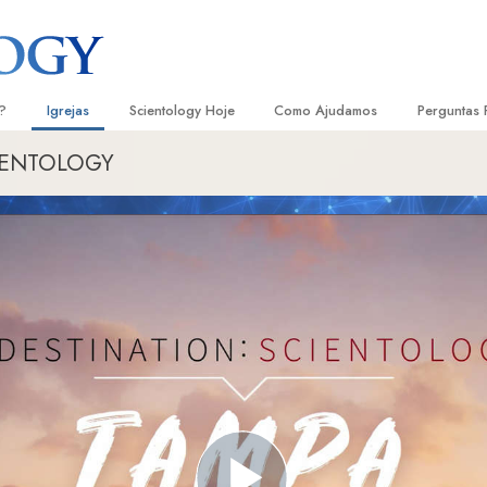
?
Igrejas
Scientology Hoje
Como Ajudamos
Perguntas 
CIENTOLOGY
Localizar uma Igreja
Inaugurações
O Caminho para a Felicidade
Antecedent
Livro
e Scientology
Igrejas Ideais de Scientology
Eventos de Scientology
Escolástica Aplicada
Dentro dum
Audi
ologists Dizem
Organizações Avançadas
David Miscavige — Líder Eclesiástico
Criminon
A Organiza
Conf
de Scientology
Base em Terra de Flag
Narconon
Filme
ogist
Freewinds
A Verdade sobre as Drogas
Serv
A levar Scientology ao Mundo
Unidos para os Direitos Humanos
s de Scientology
Comissão dos Cidadãos para os
anética
Direitos Humanos
Ministros Voluntários de Scientol