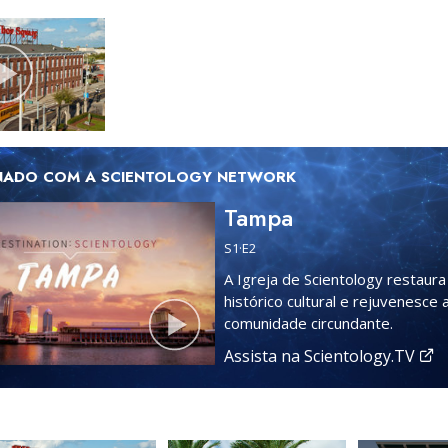
NADO COM A SCIENTOLOGY NETWORK
Tampa
S
1
·E
2
A Igreja de Scientology restaur
histórico cultural e rejuvenesce 
comunidade circundante.
Assista na Scientology.TV