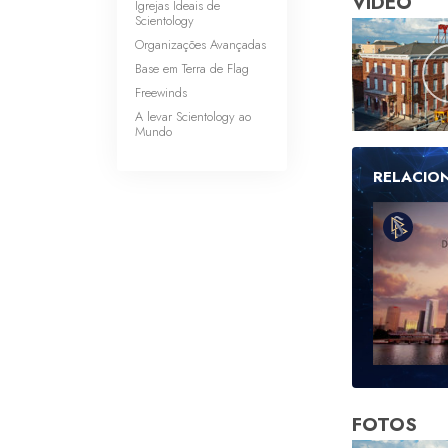
VÍDEO
Igrejas Ideais de
Scientology
Organizações Avançadas
Base em Terra de Flag
Freewinds
A levar Scientology ao
Mundo
RELACIO
FOTOS