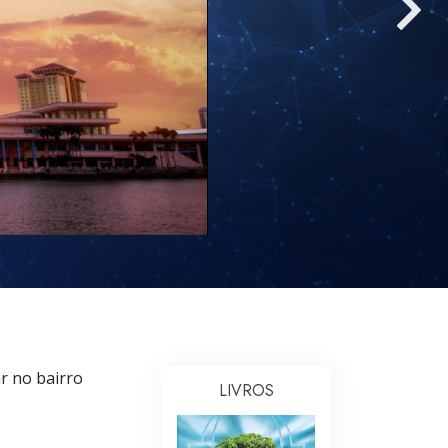
Respostas às Drogas
Crianças
Ferramentas para o Local do Trabalho
Ética e as Condições
A Causa da Supressão
Investigações
Bases da Organização
Fundamentos das Relações Públicas
Metas e Objetivos
r no bairro
A Tecnologia de Estudo
LIVROS
Comunicação