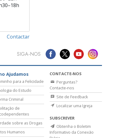
h30–18h
Contactar
SIGA‑NOS
CONTACTE‑NOS
mo Ajudamos
minho para a Felicidade
Perguntas?
Contacte‑nos
ologia do Estudo
Site de Feedback
rma Criminal
Localizar uma Igreja
ilitação de
icodependentes
SUBSCREVER
rdade sobre as Drogas
Obtenha o Boletim
itos Humanos
Informativo da Conexão