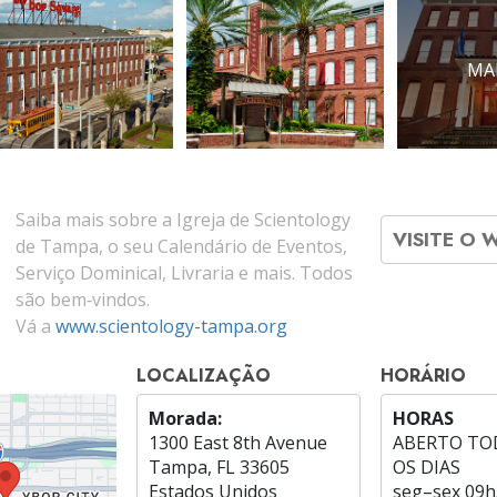
MAI
Saiba mais sobre a Igreja de Scientology
VISITE O 
de Tampa, o seu Calendário de Eventos,
Serviço Dominical, Livraria e mais. Todos
são bem‑vindos.
Vá a
www.scientology-tampa.org
LOCALIZAÇÃO
HORÁRIO
Morada:
HORAS
1300 East 8th Avenue
ABERTO TO
Tampa, FL 33605
OS DIAS
Estados Unidos
seg
–
sex
09h