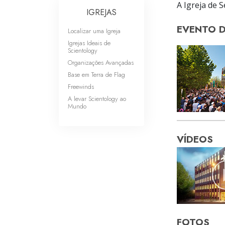
A Igreja de 
IGREJAS
EVENTO 
Localizar uma Igreja
Igrejas Ideais de
Scientology
Organizações Avançadas
Base em Terra de Flag
Freewinds
A levar Scientology ao
Mundo
VÍDEOS
FOTOS