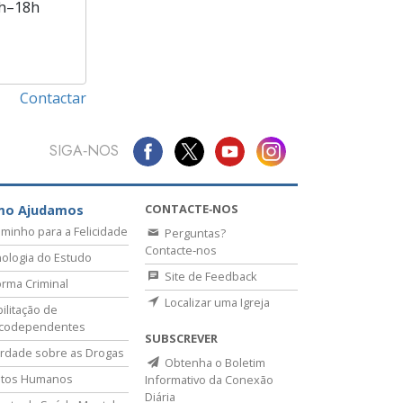
h–18h
Contactar
SIGA‑NOS
CONTACTE‑NOS
mo Ajudamos
minho para a Felicidade
Perguntas?
Contacte‑nos
ologia do Estudo
Site de Feedback
rma Criminal
Localizar uma Igreja
ilitação de
icodependentes
SUBSCREVER
rdade sobre as Drogas
Obtenha o Boletim
itos Humanos
Informativo da Conexão
Diária