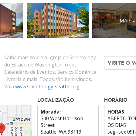
MAIS »
Saiba mais sobre a Igreja de Scientology
VISITE O 
do Estado de Washington, o seu
Calendário de Eventos, Serviço Dominical,
Livraria e mais. Todos são bem‑vindos.
Vá a
www.scientology-seattle.org
LOCALIZAÇÃO
HORÁRIO
Morada:
HORAS
300 West Harrison
ABERTO TO
Street
OS DIAS
Seattle, WA 98119
seg
–
sex
09h