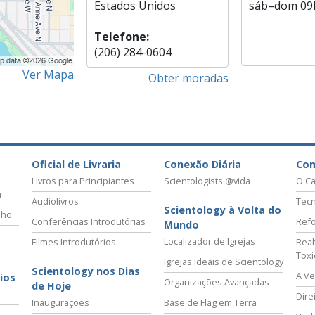
Estados Unidos
sáb
–
dom
09
Telefone:
(206) 284-0604
Ver Mapa
Obter moradas
Oficial de Livraria
Conexão Diária
Co
Livros para Principiantes
Scientologists @vida
O Ca
a
Audiolivros
Tecn
Scientology à Volta do
lho
Conferências Introdutórias
Refo
Mundo
Localizador de Igrejas
Filmes Introdutórios
Reab
Tox
Igrejas Ideais de Scientology
Scientology nos Dias
A Ve
ios
Organizações Avançadas
de Hoje
Dire
Inaugurações
Base de Flag em Terra