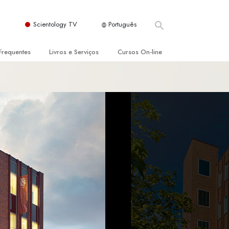
Scientology TV
Português
Frequentes
Livros e Serviços
Cursos On‑line
es e Princípios Básicos
s para Principiantes
Como Resolver Conflitos
a Igreja
olivros
As Dinâmicas da Existência
ção de Scientology
erências Introdutórias
Os Componentes da Compreensão
s Introdutórios
Soluções para Um Ambiente Perigoso
iços Introdutórios
Ajudas para Doenças e Ferimentos
Integridade e Honestidade
Casamento
A Escala de Tom Emocional
ogy