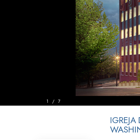
O que é a Grandez
1
/
7
IGREJA
WASHI