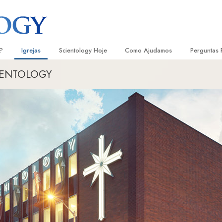
?
Igrejas
Scientology Hoje
Como Ajudamos
Perguntas 
CIENTOLOGY
Localizar uma Igreja
Inaugurações
O Caminho para a Felicidade
Antecedent
Livro
e Scientology
Igrejas Ideais de Scientology
Eventos de Scientology
Escolástica Aplicada
Dentro dum
Audi
ologists Dizem
Organizações Avançadas
David Miscavige — Líder Eclesiástico
Criminon
A Organiza
Conf
de Scientology
Base em Terra de Flag
Narconon
Filme
ogist
Freewinds
A Verdade sobre as Drogas
Serv
A levar Scientology ao Mundo
Unidos para os Direitos Humanos
s de Scientology
Comissão dos Cidadãos para os
anética
Direitos Humanos
Ministros Voluntários de Scientol