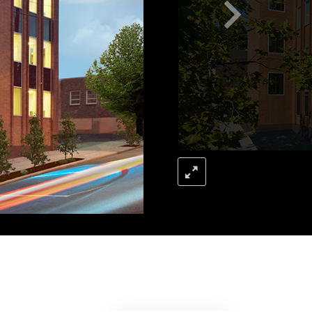
Respostas às Drogas
Crianças
Ferramentas para o Local do Trabalho
Ética e as Condições
A Causa da Supressão
Investigações
Bases da Organização
Fundamentos das Relações Públicas
Metas e Objetivos
A Tecnologia de Estudo
Comunicação