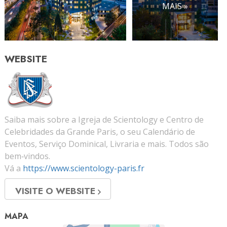
MAIS »
WEBSITE
Saiba mais sobre a Igreja de Scientology e Centro de
Celebridades da Grande Paris, o seu Calendário de
Eventos, Serviço Dominical, Livraria e mais. Todos são
bem‑vindos.
Vá a
https://www.scientology-paris.fr
VISITE O WEBSITE
MAPA