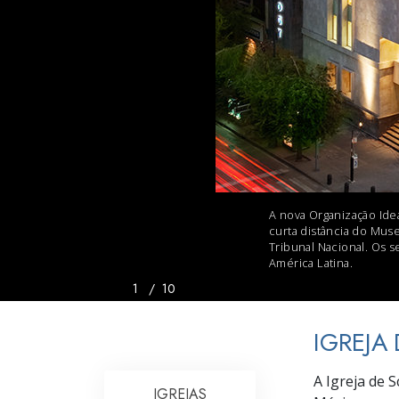
O que é a Grandez
A nova Organização Idea
curta distância do Mus
Tribunal Nacional. Os 
América Latina.
1
/
10
IGREJA
A Igreja de 
IGREJAS