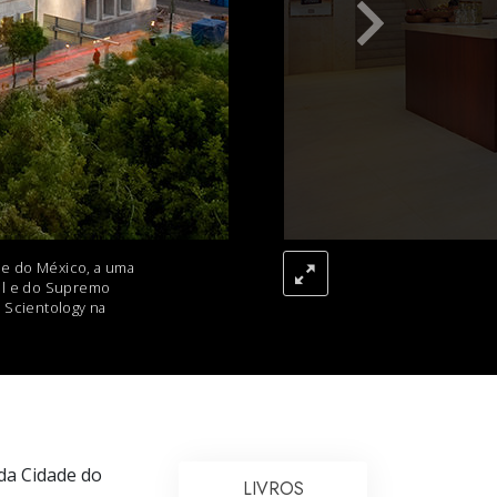
Respostas às Drogas
Crianças
Ferramentas para o Local do Trabalho
Ética e as Condições
A Causa da Supressão
Investigações
ade do México, a uma
nal e do Supremo
Bases da Organização
 Scientology na
Fundamentos das Relações Públicas
Metas e Objetivos
A Tecnologia de Estudo
Comunicação
 da Cidade do
LIVROS