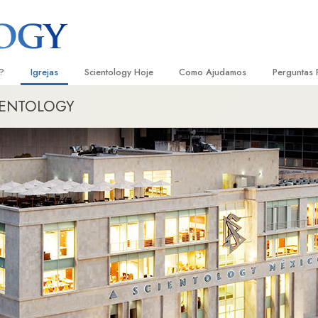
?
Igrejas
Scientology Hoje
Como Ajudamos
Perguntas 
CIENTOLOGY
Localizar uma Igreja
Inaugurações
O Caminho para a Felicidade
Antecedent
Livro
e Scientology
Igrejas Ideais de Scientology
Eventos de Scientology
Escolástica Aplicada
Dentro dum
Audi
ologists Dizem
Organizações Avançadas
David Miscavige — Líder Eclesiástico
Criminon
A Organiza
Conf
de Scientology
Base em Terra de Flag
Narconon
Filme
ogist
Freewinds
A Verdade sobre as Drogas
Serv
A levar Scientology ao Mundo
Unidos para os Direitos Humanos
s de Scientology
Comissão dos Cidadãos para os
anética
Direitos Humanos
Ministros Voluntários de Scientol