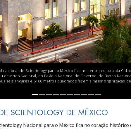
a?
l nacional de Scientology para o México fica no centro cultural da Cid
eu de Artes Nacional, do Palácio Nacional do Governo, do Banco Nacio
seus seis andares e 5100 metros quadrados fazem a maior organização de
 DE SCIENTOLOGY DE MÉXICO
Scientology Nacional para o México fica no coração histórico