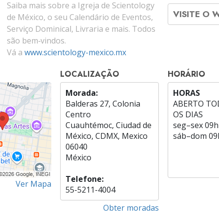
Saiba mais sobre a Igreja de Scientology
VISITE O 
de México, o seu Calendário de Eventos,
Serviço Dominical, Livraria e mais. Todos
são bem‑vindos.
Vá a
www.scientology-mexico.mx
LOCALIZAÇÃO
HORÁRIO
Morada:
HORAS
Balderas 27, Colonia
ABERTO TO
Centro
OS DIAS
Cuauhtémoc, Ciudad de
seg
–
sex
09h
México, CDMX, Mexico
sáb
–
dom
09
06040
México
Telefone:
Ver Mapa
55-5211-4004
Obter moradas