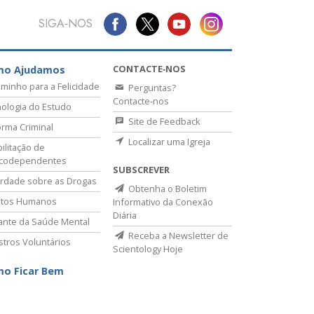
SIGA‑NOS
CONTACTE‑NOS
mo Ajudamos
minho para a Felicidade
Perguntas?
Contacte‑nos
ologia do Estudo
Site de Feedback
rma Criminal
Localizar uma Igreja
ilitação de
icodependentes
SUBSCREVER
rdade sobre as Drogas
Obtenha o Boletim
itos Humanos
Informativo da Conexão
Diária
lante da Saúde Mental
Receba a Newsletter de
stros Voluntários
Scientology Hoje
o Ficar Bem