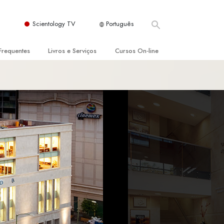
Scientology TV
Português
Frequentes
Livros e Serviços
Cursos On‑line
es e Princípios Básicos
s para Principiantes
Como Resolver Conflitos
a Igreja
olivros
As Dinâmicas da Existência
ção de Scientology
erências Introdutórias
Os Componentes da Compreensão
s Introdutórios
Soluções para Um Ambiente Perigoso
iços Introdutórios
Ajudas para Doenças e Ferimentos
Integridade e Honestidade
Casamento
A Escala de Tom Emocional
ogy