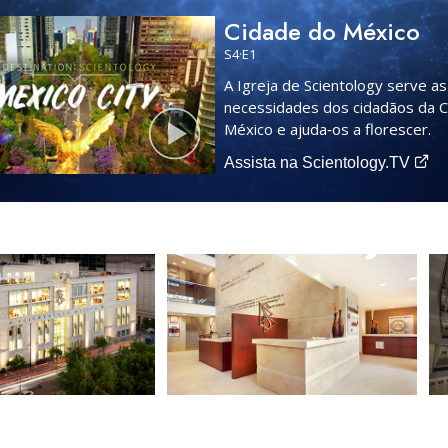
Cidade do México
S
4
·E
1
A Igreja de Scientology serve as
necessidades dos cidadãos da 
México e ajuda‑os a florescer.
Assista na Scientology.TV