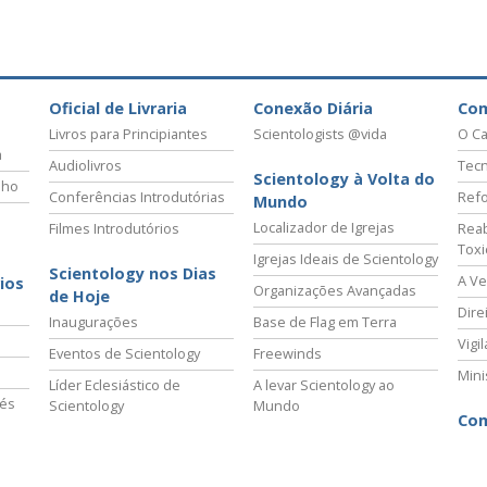
Oficial de Livraria
Conexão Diária
Co
Livros para Principiantes
Scientologists @vida
O Ca
a
Audiolivros
Tecn
Scientology à Volta do
lho
Conferências Introdutórias
Refo
Mundo
Localizador de Igrejas
Filmes Introdutórios
Reab
Tox
Igrejas Ideais de Scientology
Scientology nos Dias
A Ve
ios
Organizações Avançadas
de Hoje
Dire
Inaugurações
Base de Flag em Terra
Vigi
Eventos de Scientology
Freewinds
Mini
Líder Eclesiástico de
A levar Scientology ao
vés
Scientology
Mundo
Com