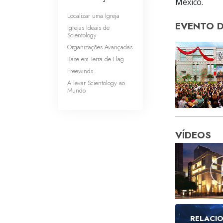
México.
Localizar uma Igreja
EVENTO 
Igrejas Ideais de
Scientology
Organizações Avançadas
Base em Terra de Flag
Freewinds
A levar Scientology ao
Mundo
VÍDEOS
RELACI