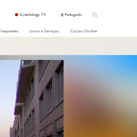
Scientology TV
Português
Frequentes
Livros e Serviços
Cursos On‑line
es e Princípios Básicos
s para Principiantes
Como Resolver Conflitos
a Igreja
olivros
As Dinâmicas da Existência
ção de Scientology
erências Introdutórias
Os Componentes da Compreensão
s Introdutórios
Soluções para Um Ambiente Perigoso
iços Introdutórios
Ajudas para Doenças e Ferimentos
Integridade e Honestidade
Casamento
A Escala de Tom Emocional
ogy