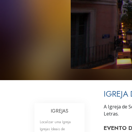
O que é a Grandez
IGREJA
A Igreja de 
IGREJAS
Letras.
Localizar uma Igreja
EVENTO 
Igrejas Ideais de