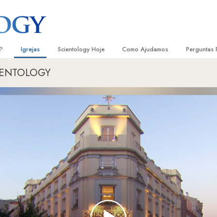
?
Igrejas
Scientology Hoje
Como Ajudamos
Perguntas 
CIENTOLOGY
Localizar uma Igreja
Inaugurações
O Caminho para a Felicidade
Antecedent
Livro
e Scientology
Igrejas Ideais de Scientology
Eventos de Scientology
Escolástica Aplicada
Dentro dum
Audi
ologists Dizem
Organizações Avançadas
David Miscavige — Líder Eclesiástico
Criminon
A Organiza
Conf
de Scientology
Base em Terra de Flag
Narconon
Filme
ogist
Freewinds
A Verdade sobre as Drogas
Serv
A levar Scientology ao Mundo
Unidos para os Direitos Humanos
s de Scientology
Comissão dos Cidadãos para os
anética
Direitos Humanos
Ministros Voluntários de Scientol