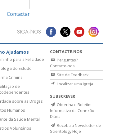
Contactar
SIGA‑NOS
CONTACTE‑NOS
mo Ajudamos
minho para a Felicidade
Perguntas?
Contacte‑nos
ologia do Estudo
Site de Feedback
rma Criminal
Localizar uma Igreja
ilitação de
icodependentes
SUBSCREVER
rdade sobre as Drogas
Obtenha o Boletim
itos Humanos
Informativo da Conexão
Diária
lante da Saúde Mental
Receba a Newsletter de
stros Voluntários
Scientology Hoje