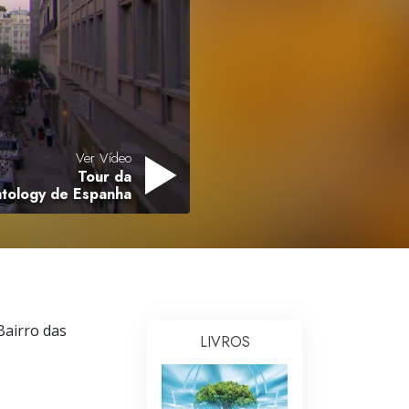
Respostas às Drogas
Crianças
Ferramentas para o Local do Trabalho
Ética e as Condições
Ver Vídeo
A Causa da Supressão
Tour da
ntology de Espanha
Investigações
Bases da Organização
Fundamentos das Relações Públicas
Metas e Objetivos
Bairro das
LIVROS
A Tecnologia de Estudo
Comunicação