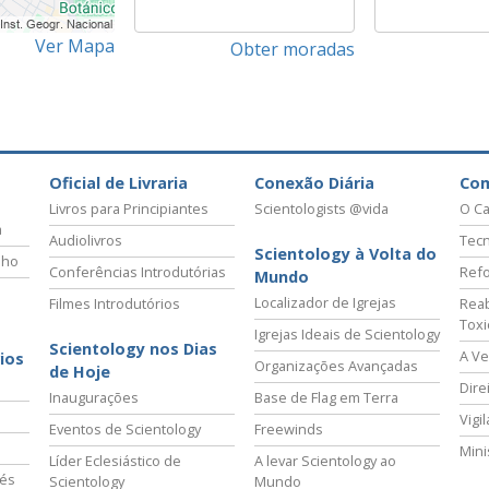
Ver Mapa
Obter moradas
Oficial de Livraria
Conexão Diária
Co
Livros para Principiantes
Scientologists @vida
O Ca
a
Audiolivros
Tecn
Scientology à Volta do
lho
Conferências Introdutórias
Refo
Mundo
Localizador de Igrejas
Filmes Introdutórios
Reab
Tox
Igrejas Ideais de Scientology
Scientology nos Dias
A Ve
ios
Organizações Avançadas
de Hoje
Dire
Inaugurações
Base de Flag em Terra
Vigi
Eventos de Scientology
Freewinds
Mini
Líder Eclesiástico de
A levar Scientology ao
vés
Scientology
Mundo