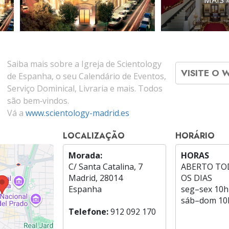
Saiba mais sobre a Igreja de Scientology
VISITE O 
de Espanha, o seu Calendário de Eventos,
Serviço Dominical, Livraria e mais. Todos
são bem‑vindos.
Vá a
www.scientology-madrid.es
LOCALIZAÇÃO
HORÁRIO
Morada:
HORAS
C/ Santa Catalina, 7
ABERTO TO
Madrid, 28014
OS DIAS
Espanha
seg
–
sex
10h
sáb
–
dom
10
Telefone:
912 092 170