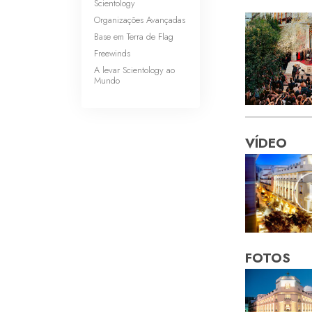
Scientology
Organizações Avançadas
Base em Terra de Flag
Freewinds
A levar Scientology ao
Mundo
VÍDEO
FOTOS