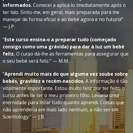
informados.
Comecei a aplicá‑lo imediatamente após o
ter lido. Sinto‑me, em geral, mais preparada para me
manejar de forma eficaz e ao bebé agora e no futuro!”
— J.P.
“
Este curso ensina‑o a preparar tudo (começado
consigo como uma grávida) para dar à luz um bebé
feliz.
O curso dá‑lhe as ferramentas para assegurar que
o seu bebé será feliz.” — M.M.
“
Aprendi muito mais do que alguma vez soube sobre
bebés, gravidez e recém‑nascidos.
A informação é tão
vitalmente importante. Estou muito feliz por ter feito o
curso antes de ter o meu primeiro filho. Levaria uma
eternidade para listar tudo quanto aprendi. Coisas que
não aprenderia em mais lado nenhum, a não ser em
Scientology.” — J.B.