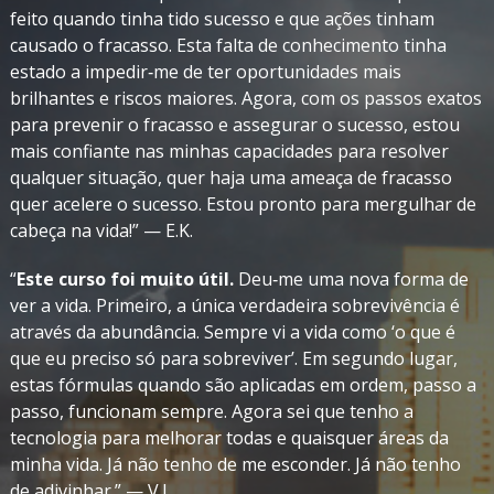
feito quando tinha tido sucesso e que ações tinham
causado o fracasso. Esta falta de conhecimento tinha
estado a impedir‑me de ter oportunidades mais
brilhantes e riscos maiores. Agora, com os passos exatos
para prevenir o fracasso e assegurar o sucesso, estou
mais confiante nas minhas capacidades para resolver
qualquer situação, quer haja uma ameaça de fracasso
quer acelere o sucesso. Estou pronto para mergulhar de
cabeça na vida!” — E.K.
“
Este curso foi muito útil.
Deu‑me uma nova forma de
ver a vida. Primeiro, a única verdadeira sobrevivência é
através da abundância. Sempre vi a vida como ‘o que é
que eu preciso só para sobreviver’. Em segundo lugar,
estas fórmulas quando são aplicadas em ordem, passo a
passo, funcionam sempre. Agora sei que tenho a
tecnologia para melhorar todas e quaisquer áreas da
minha vida. Já não tenho de me esconder. Já não tenho
de adivinhar.” — V.J.