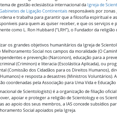
stema de gestão eclesiástica internacional da
Igreja de Scien
Gabinetes de Ligação Continentais
responsáveis por zonas g
dena e trabalha para garantir que a filosofia espiritual e a
sponíveis para quem as quiser receber, e que os serviços e p
ente como L. Ron Hubbard (“LRH”), o Fundador da religião 
izar os grandes objetivos humanitários da Igreja de Sciento
 Melhoramento Social nos campos da moralidade (O Caminho
odependentes e prevenção (Narconon), educação para a pre
riminal (Criminon) e literacia (Escolástica Aplicada), ou p
tal (Comissão dos Cidadãos para os Direitos Humanos), dir
s Humanos) e resposta a desastres (Ministros Voluntários).
ão coordenadas pela Associação para Uma Vida e Educação 
acional de Scientologists) é a organização de filiação oficia
over, apoiar e proteger a religião de Scientology e os Scien
as ao apoio dos seus membros, a IAS concede subsídios pa
horamento Social apoiados pela Igreja.