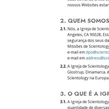
nossos Websites estará 
2. QUEM SOMO
2.1.
Nós, a Igreja de Scient
Angeles, CA 90028, Es
segurança dos seus dad
Missões de Scientology
e‑mail em
dpo@sciento
e‑mail em
address@sci
2.2.
A Igreja de Scientolog
Glostrup, Dinamarca, é
Scientology na Europa
3. O QUE É A I
3.1.
A Igreja de Scientology
quantidade de diversas