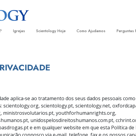
?
Igrejas
Scientology Hoje
Como Ajudamos
Perguntas 
Localizar uma Igreja
Inaugurações
O Caminho para a Felicidade
Antecedent
Livro
e Scientology
Igrejas Ideais de Scientology
Eventos de Scientology
Escolástica Aplicada
Dentro dum
Audi
PRIVACIDADE
ologists Dizem
Organizações Avançadas
David Miscavige — Líder Eclesiástico
Criminon
A Organiza
Conf
de Scientology
Base em Terra de Flag
Narconon
Filme
ogist
Freewinds
A Verdade sobre as Drogas
Serv
idade aplica‑se ao tratamento dos seus dados pessoais como 
 scientology.org, scientology.pt, scientology.net, oxfordcap
A levar Scientology ao Mundo
Unidos para os Direitos Humanos
s de Scientology
, ministrosvolutarios.pt, youthforhumanrights.org,
Comissão dos Cidadãos para os
humanos.pt, unidospelosdireitoshumanos.com.pt, cchrint.org,
anética
Direitos Humanos
asdrogas.pt e em qualquer website em que esta Política de 
unicação connosco via e‑mail, telefone, fax e os nossos canai
Ministros Voluntários de Scientol