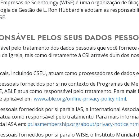
 Empresas de Scientology (WISE) é uma organização de filiaç
ia de Gestão de L. Ron Hubbard e adotam as responsabili
SE.
PONSÁVEL PELOS SEUS DADOS PESSO
vel pelo tratamento dos dados pessoais que você fornece 
ca da Igreja, tais como diretamente à CSI através dum dos no
ocais, incluindo CSEU, atuam como processadores de dados
pessoais fornecidos por si no contexto de Programas de Me
, ABLE atua como responsável pelo tratamento. Para mais i
de aplicável em:
www.able.org/online‑privacy‑policy.html
.
ssoais fornecidos por si para a IAS, a International Associa
 atua como responsável pelo tratamento. Para mais informaç
 da IASA em:
pt.iasmembership.org/about/privacy‑notice.htm
essoais fornecidos por si para o WISE, o Instituto Mundial