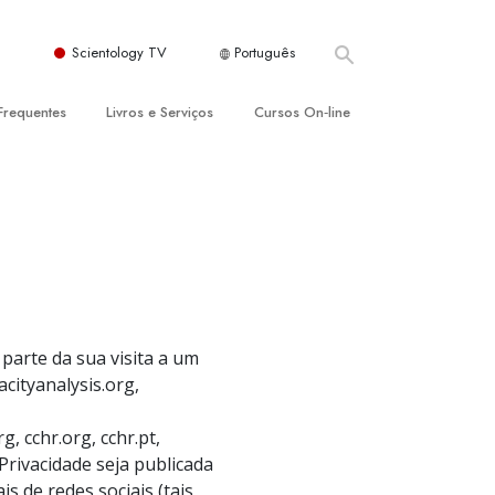
Scientology TV
Português
Frequentes
Livros e Serviços
Cursos On‑line
es e Princípios Básicos
s para Principiantes
Como Resolver Conflitos
a Igreja
olivros
As Dinâmicas da Existência
ção de Scientology
erências Introdutórias
Os Componentes da Compreensão
s Introdutórios
Soluções para Um Ambiente Perigoso
iços Introdutórios
Ajudas para Doenças e Ferimentos
parte da sua visita a um
acityanalysis.org,
Integridade e Honestidade
Casamento
 cchr.org, cchr.pt,
Privacidade seja publicada
A Escala de Tom Emocional
s de redes sociais (tais
ogy