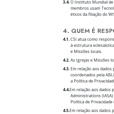
3.4.
O Instituto Mundial de
membros usam Tecnolog
éticos da filiação do WI
4. QUEM É RES
4.1.
CSI atua como responsá
à estrutura eclesiásti
e Missões locais.
4.2.
As Igrejas e Missões l
4.3.
Em relação aos dados 
coordenados pela ABLE
a Política de Privacida
4.4.
Em relação aos dados pe
Administrations (IASA)
Política de Privacidade
4.5.
Em relação aos dados p