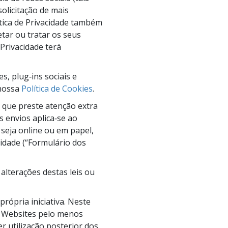
olicitação de mais
Respostas às Drogas
ítica de Privacidade também
Crianças
etar ou tratar os seus
 Privacidade terá
Ferramentas para o Local do Trabalho
Ética e as Condições
, plug‑ins sociais e
 nossa
Política de Cookies
.
A Causa da Supressão
 que preste atenção extra
Investigações
ês envios aplica‑se ao
seja online ou em papel,
Bases da Organização
cidade (“Formulário dos
Fundamentos das Relações Públicas
alterações destas leis ou
Metas e Objetivos
A Tecnologia de Estudo
rópria iniciativa. Neste
s Websites pelo menos
Comunicação
 utilização posterior dos