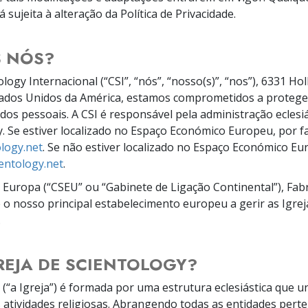
sujeita à alteração da Política de Privacidade.
S NÓS?
ology Internacional (“CSI”, “nós”, “nosso(s)”, “nos”), 6331 H
tados Unidos da América, estamos comprometidos a proteger
os pessoais. A CSI é responsável pela administração eclesiá
. Se estiver localizado no Espaço Económico Europeu, por f
logy.net
. Se não estiver localizado no Espaço Económico Eu
entology.net
.
y Europa (“CSEU” ou “Gabinete de Ligação Continental”), Fab
 o nosso principal estabelecimento europeu a gerir as Igre
.
GREJA DE SCIENTOLOGY?
 (“a Igreja”) é formada por uma estrutura eclesiástica que u
 atividades religiosas. Abrangendo todas as entidades pert