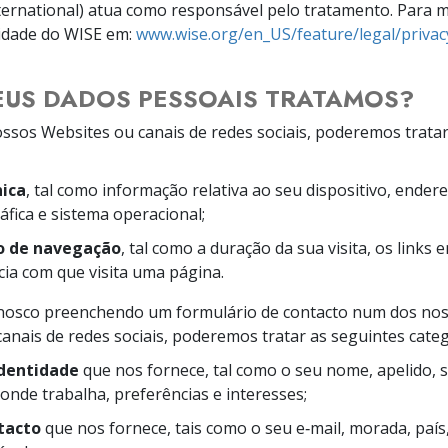
ternational) atua como responsável pelo tratamento. Para m
acidade do WISE em:
www.wise.org/en_US/feature/legal/privac
SEUS DADOS PESSOAIS TRATAMOS?
os Websites ou canais de redes sociais, poderemos tratar
ica
, tal como informação relativa ao seu dispositivo, endere
áfica e sistema operacional;
 de navegação
, tal como a duração da sua visita, os links 
ncia com que visita uma página.
sco preenchendo um formulário de contacto num dos noss
canais de redes sociais, poderemos tratar as seguintes cate
identidade
que nos fornece, tal como o seu nome, apelido, 
onde trabalha, preferências e interesses;
tacto
que nos fornece, tais como o seu e‑mail, morada, país