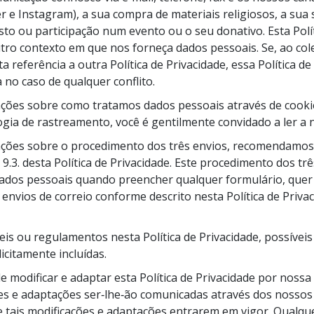
a?
 e Instagram), a sua compra de materiais religiosos, a sua s
sto ou participação num evento ou o seu donativo. Esta Pol
utro contexto em que nos forneça dados pessoais. Se, ao col
ta referência a outra Política de Privacidade, essa Política de
 no caso de qualquer conflito.
ções sobre como tratamos dados pessoais através de cookies
ogia de rastreamento, você é gentilmente convidado a ler a
ações sobre o procedimento dos três envios, recomendamos
 e 9.3. desta Política de Privacidade. Este procedimento dos tr
ados pessoais quando preencher qualquer formulário, quer 
 envios de correio conforme descrito nesta Política de Priva
is ou regulamentos nesta Política de Privacidade, possíveis 
citamente incluídas.
 modificar e adaptar esta Política de Privacidade por nossa p
ões e adaptações ser‑lhe‑ão comunicadas através dos nosso
tais modificações e adaptações entrarem em vigor. Qualquer