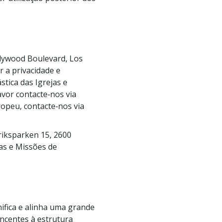
ollywood Boulevard, Los
 a privacidade e
stica das Igrejas e
avor contacte‑nos via
ropeu, contacte‑nos via
riksparken 15, 2600
jas e Missões de
nifica e alinha uma grande
encentes à estrutura