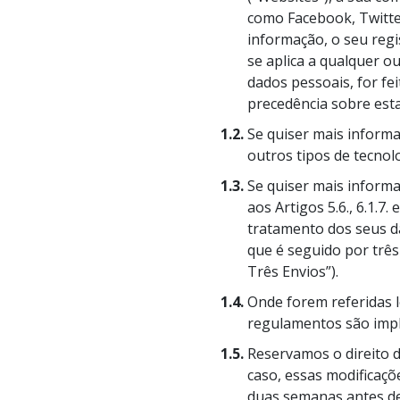
O que é a Grandez
como Facebook, Twitter
informação, o seu regi
se aplica a qualquer o
dados pessoais, for fei
precedência sobre esta
1.2.
Se quiser mais informa
outros tipos de tecnol
1.3.
Se quiser mais inform
aos Artigos 5.6., 6.1.7.
tratamento dos seus d
que é seguido por três
Três Envios”).
1.4.
Onde forem referidas le
regulamentos são impli
1.5.
Reservamos o direito de
caso, essas modificaç
duas semanas antes de 