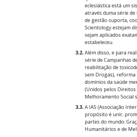
eclesiástica está um si
através duma série de
de gestão suporta, coor
Scientology estejam di
sejam aplicados exatam
estabeleceu.
3.2.
Além disso, e para real
série de Campanhas de
reabilitação de toxic
sem Drogas), reforma c
domínios da saúde men
(Unidos pelos Direito
Melhoramento Social s
3.3.
A IAS (Associação Intern
propósito é unir, prom
partes do mundo. Graç
Humanitários e de Mel