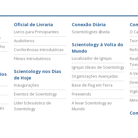
a?
Oficial de Livraria
Conexão Diária
Co
Livros para Principiantes
Scientologists @vida
O Ca
a
Audiolivros
Tecn
Scientology à Volta do
lho
Conferências Introdutórias
Refo
Mundo
Localizador de Igrejas
Filmes Introdutórios
Reab
Tox
Igrejas Ideais de Scientology
Scientology nos Dias
A Ve
ios
Organizações Avançadas
de Hoje
Dire
Inaugurações
Base de Flag em Terra
Vigi
Eventos de Scientology
Freewinds
Mini
Líder Eclesiástico de
A levar Scientology ao
vés
Scientology
Mundo
Com