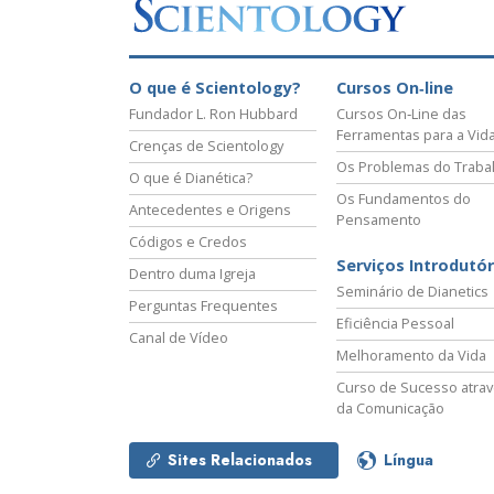
O que é a Grandez
O que é Scientology?
Cursos On‑line
Fundador L. Ron Hubbard
Cursos On‑Line das
Ferramentas para a Vid
Crenças de Scientology
Os Problemas do Traba
O que é Dianética?
Os Fundamentos do
Antecedentes e Origens
Pensamento
Códigos e Credos
Serviços Introdutór
Dentro duma Igreja
Seminário de Dianetics
Perguntas Frequentes
Eficiência Pessoal
Canal de Vídeo
Melhoramento da Vida
Curso de Sucesso atra
da Comunicação
Sites Relacionados
Língua