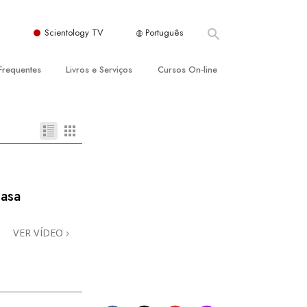
Scientology TV
Português
Frequentes
Livros e Serviços
Cursos On‑line
es e Princípios Básicos
s para Principiantes
Como Resolver Conflitos
a Igreja
olivros
As Dinâmicas da Existência
ção de Scientology
erências Introdutórias
Os Componentes da Compreensão
s Introdutórios
Soluções para Um Ambiente Perigoso
casa
iços Introdutórios
Ajudas para Doenças e Ferimentos
VER VÍDEO
Integridade e Honestidade
Casamento
A Escala de Tom Emocional
ogy