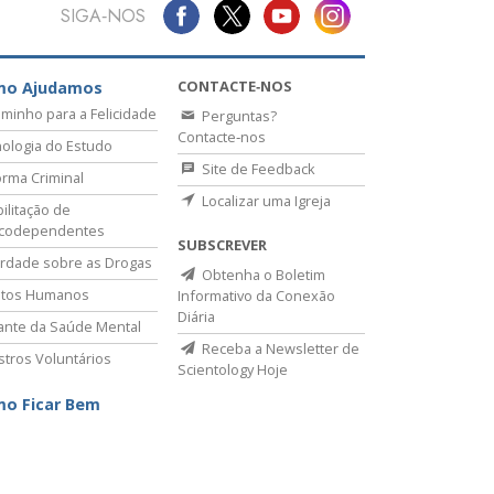
SIGA‑NOS
Respostas às Drogas
Crianças
CONTACTE‑NOS
mo Ajudamos
minho para a Felicidade
Ferramentas para o Local do Trabalho
Perguntas?
Contacte‑nos
ologia do Estudo
Ética e as Condições
Site de Feedback
rma Criminal
Localizar uma Igreja
A Causa da Supressão
ilitação de
icodependentes
SUBSCREVER
Investigações
rdade sobre as Drogas
Obtenha o Boletim
Bases da Organização
itos Humanos
Informativo da Conexão
Diária
lante da Saúde Mental
Fundamentos das Relações Públicas
Receba a Newsletter de
stros Voluntários
Scientology Hoje
Metas e Objetivos
o Ficar Bem
A Tecnologia de Estudo
Comunicação