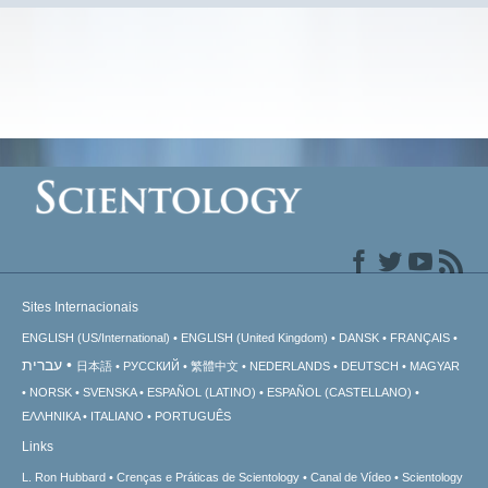
Sites Internacionais
ENGLISH (US/International)
ENGLISH (United Kingdom)
DANSK
FRANÇAIS
עברית
日本語
РУССКИЙ
繁體中文
NEDERLANDS
DEUTSCH
MAGYAR
NORSK
SVENSKA
ESPAÑOL (LATINO)
ESPAÑOL (CASTELLANO)
ΕΛΛΗΝΙΚA
ITALIANO
PORTUGUÊS
Links
L. Ron Hubbard
Crenças e Práticas de Scientology
Canal de Vídeo
Scientology