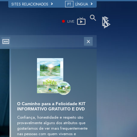
SITES RELACIONADOS
PT
LÍNGUA
LIVE
O Caminho para a Felicidade KIT
INFORMATIVO GRATUITO E DVD
Confiança, honestidade e respeito são
provavelmente alguns dos atributos que
gostaríamos de ver mais frequentemente
nas pessoas com quem vivemos e