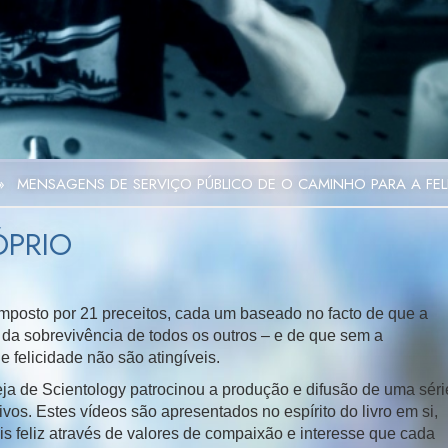
Video
»
MENSAGENS DE SERVIÇO PÚBLICO DE O CAMINHO PARA A FEL
ÓPRIO
mposto por 21 preceitos, cada um baseado no facto de que a
da sobrevivência de todos os outros – e de que sem a
e felicidade não são atingíveis.
greja de Scientology patrocinou a produção e difusão de uma séri
vos. Estes vídeos são apresentados no espírito do livro em si,
is feliz através de valores de compaixão e interesse que cada