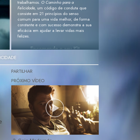
trabalhamos.
O Caminho para a
Felicidade,
um código de conduta que
consiste em 21 princípios do senso
comum para uma vida melhor, de forma
constante e com sucesso demonstra a sua
eficácia em ajudar a levar vidas mais
felizes.
Encomende o seu Kit
Gratuito. »
ICIDADE
PARTILHAR
e