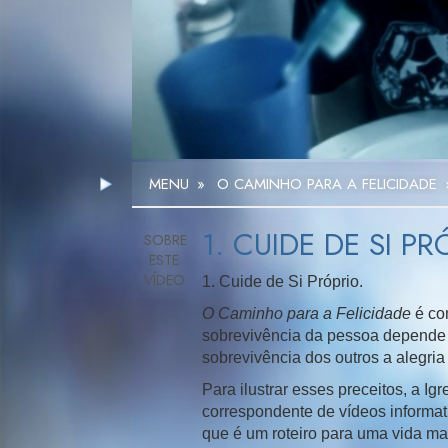
MENU
»
O CAMINHO PARA A FELICIDADE
1. CUIDE DE SI PR
1. Cuide de Si Próprio.
O Caminho para a Felicidade
é co
sobrevivência da pessoa depende 
sobrevivência dos outros a alegria 
Para ilustrar esses preceitos, a I
correspondente de vídeos informati
que é um roteiro para uma vida ma