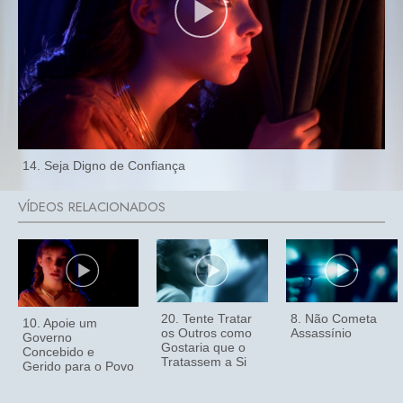
14. Seja Digno de Confiança
20. Tente Tratar
8. Não Cometa
10. Apoie um
os Outros como
Assassínio
Governo
Gostaria que o
Concebido e
Tratassem a Si
Gerido para o Povo