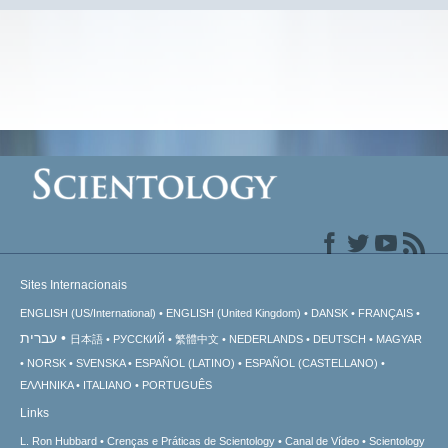
Sites Internacionais
ENGLISH (US/International)
ENGLISH (United Kingdom)
DANSK
FRANÇAIS
עברית
日本語
РУССКИЙ
繁體中文
NEDERLANDS
DEUTSCH
MAGYAR
NORSK
SVENSKA
ESPAÑOL (LATINO)
ESPAÑOL (CASTELLANO)
ΕΛΛΗΝΙΚA
ITALIANO
PORTUGUÊS
Links
L. Ron Hubbard
Crenças e Práticas de Scientology
Canal de Vídeo
Scientology