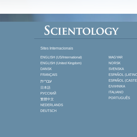
Sites Internacionais
ENGLISH (US/International)
MAGYAR
ENGLISH (United Kingdom)
NORSK
DANSK
SVENSKA
FRANÇAIS
ESPAÑOL (LATIN
עברית
ESPAÑOL (CAST
ΕΛΛΗΝΙΚA
日本語
ITALIANO
РУССКИЙ
PORTUGUÊS
繁體中文
NEDERLANDS
DEUTSCH