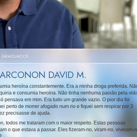
Video
S GRADUADOS
ARCONON DAVID M.
umia heroína constantemente. Era a minha droga preferida. Nã
dquiria e consumia heroína. Não tinha nenhuma paixão pela vid
ó pensava em mim. Era tudo um grande vazio. O pior dia foi
i perto de morrer afogado num rio e fiquei sem respirar por 3
ez precisasse de ajuda.
, todos me trataram com o maior respeito. Estas pessoas
iam o que estava a passar. Eles
fizeram-no
,
viram-no
,
viveram-
?