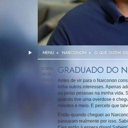
MENU
»
NARCONON
»
O QUE DIZEM O
GRADUADO DO N
Antes de vir para o Narconon cons
tinha outros interesses. Apenas a
ou pelas pessoas na minha vida. S
quando tive uma overdose e chegue
minutos e meio. E percebi que talv
Então quando cheguei ao Narconon
passaram realmente por isso. Sab
Eles estão à espera disso! Sabem