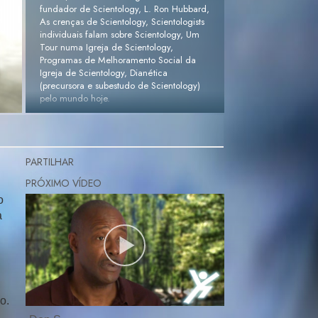
fundador de Scientology, L. Ron Hubbard,
As crenças de Scientology, Scientologists
individuais falam sobre Scientology, Um
Tour numa Igreja de Scientology,
Programas de Melhoramento Social da
Igreja de Scientology, Dianética
(precursora e subestudo de Scientology)
pelo mundo hoje.
PEDIDO DE DVD GRATUITO »
PARTILHAR
o
a
no
.