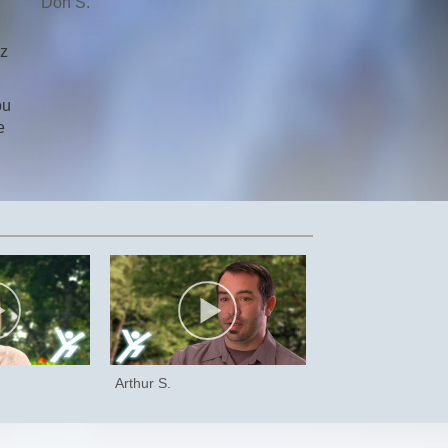
Don S.
iz
ou
e
Arthur S.