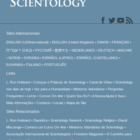
Sites Internacionais
ENGLISH (US/International)
ENGLISH (United Kingdom)
DANSK
FRANÇAIS
עברית
日本語
РУССКИЙ
繁體中文
NEDERLANDS
DEUTSCH
MAGYAR
NORSK
SVENSKA
ESPAÑOL (LATINO)
ESPAÑOL (CASTELLANO)
ΕΛΛΗΝΙΚA
ITALIANO
PORTUGUÊS
Links
L. Ron Hubbard
Crenças e Práticas de Scientology
Canal de Vídeo
Scientology
nos dias de hoje
Voz para a Humanidade
Ministros Voluntários
Perguntas
Frequentes
Livros
Cursos On–line
Quem Sou Eu?
A Nossa Ajuda é Sua
Mais Informações
Contacto
Locais
Mapa do Site
Sites Relacionados
L. Ron Hubbard
Dianética
Scientology Network
Scientology Religion
David
Miscavige
Comece um Curso On–line
Ministros Voluntários de Scientology
Associação Internacional de Scientologists
Freedom Magazine
O Caminho para