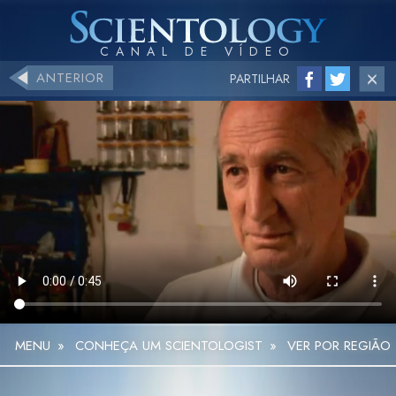
ANTERIOR
PARTILHAR
MENU
»
CONHEÇA UM SCIENTOLOGIST
»
VER POR REGIÃO