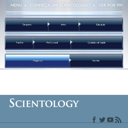
MENU
»
CONHEÇA UM SCIENTOLOGIST
»
VER POR PROF
Desporto
Artes
Educação
Família
Profissional
Cuidados de Saúde
Negócios
Gestão