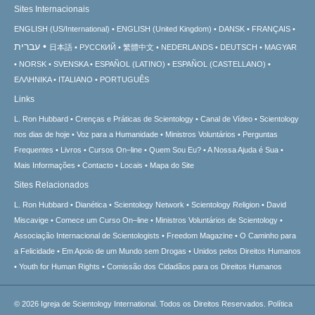
Sites Internacionais
ENGLISH (US/International)
ENGLISH (United Kingdom)
DANSK
FRANÇAIS
עברית
日本語
РУССКИЙ
繁體中文
NEDERLANDS
DEUTSCH
MAGYAR
NORSK
SVENSKA
ESPAÑOL (LATINO)
ESPAÑOL (CASTELLANO)
ΕΛΛΗΝΙΚA
ITALIANO
PORTUGUÊS
Links
L. Ron Hubbard
Crenças e Práticas de Scientology
Canal de Vídeo
Scientology
nos dias de hoje
Voz para a Humanidade
Ministros Voluntários
Perguntas
Frequentes
Livros
Cursos On–line
Quem Sou Eu?
A Nossa Ajuda é Sua
Mais Informações
Contacto
Locais
Mapa do Site
Sites Relacionados
L. Ron Hubbard
Dianética
Scientology Network
Scientology Religion
David
Miscavige
Comece um Curso On–line
Ministros Voluntários de Scientology
Associação Internacional de Scientologists
Freedom Magazine
O Caminho para
a Felicidade
Em Apoio de um Mundo sem Drogas
Unidos pelos Direitos Humanos
Youth for Human Rights
Comissão dos Cidadãos para os Direitos Humanos
© 2026
Igreja de Scientology International.
Todos os Direitos Reservados.
Política