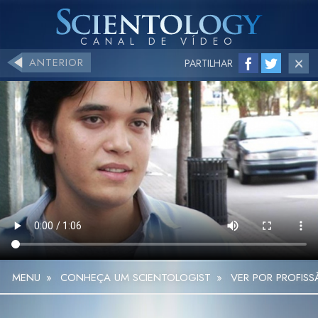
ANTERIOR
PARTILHAR
MENU
»
CONHEÇA UM SCIENTOLOGIST
»
VER POR PROFIS