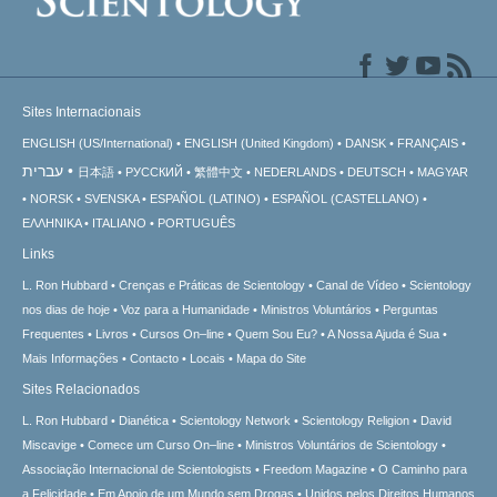
Sites Internacionais
ENGLISH (US/International)
ENGLISH (United Kingdom)
DANSK
FRANÇAIS
עברית
日本語
РУССКИЙ
繁體中文
NEDERLANDS
DEUTSCH
MAGYAR
NORSK
SVENSKA
ESPAÑOL (LATINO)
ESPAÑOL (CASTELLANO)
ΕΛΛΗΝΙΚA
ITALIANO
PORTUGUÊS
Links
L. Ron Hubbard
Crenças e Práticas de Scientology
Canal de Vídeo
Scientology
nos dias de hoje
Voz para a Humanidade
Ministros Voluntários
Perguntas
Frequentes
Livros
Cursos On–line
Quem Sou Eu?
A Nossa Ajuda é Sua
Mais Informações
Contacto
Locais
Mapa do Site
Sites Relacionados
L. Ron Hubbard
Dianética
Scientology Network
Scientology Religion
David
Miscavige
Comece um Curso On–line
Ministros Voluntários de Scientology
Associação Internacional de Scientologists
Freedom Magazine
O Caminho para
a Felicidade
Em Apoio de um Mundo sem Drogas
Unidos pelos Direitos Humanos