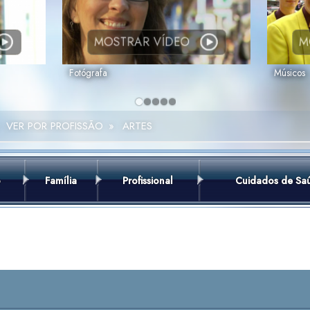
MOSTRAR VÍDEO
M
Fotógrafa
Músicos
VER POR PROFISSÃO
»
ARTES
o
Família
Profissional
Cuidados de Sa