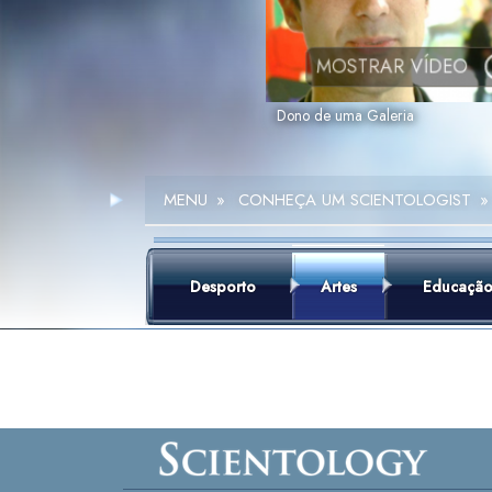
MOSTRAR VÍDEO
Dono de uma Galeria
MENU
»
CONHEÇA UM SCIENTOLOGIST
»
Desporto
Artes
Educaçã