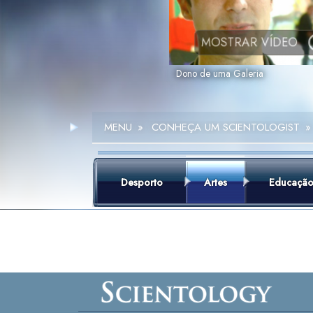
MOSTRAR VÍDEO
Dono de uma Galeria
MENU
»
CONHEÇA UM SCIENTOLOGIST
»
Desporto
Artes
Educaçã