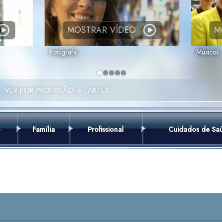
MOSTRAR VÍDEO
M
Fotógrafa
Músicos
VER POR PROFISSÃO
»
ARTES
o
Família
Profissional
Cuidados de Sa