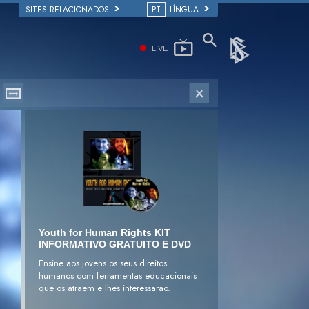
SITES RELACIONADOS
PT
LÍNGUA
LIVE
Youth for Human Rights KIT
INFORMATIVO GRATUITO E DVD
Ensine aos jovens os seus direitos
humanos com ferramentas educacionais
que os atraem e lhes interessarão.