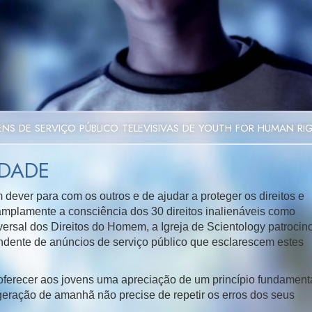
Video
S DE SERVIÇO PÚBLICO TELEVISIVAS DE YOUTH FOR HUMAN RI
IDADE
dever para com os outros e de ajudar a proteger os direitos e
mplamente a consciência dos 30 direitos inalienáveis como
rsal dos Direitos do Homem, a Igreja de Scientology patrocin
ndente de anúncios de serviço público que esclarescem estes
oferecer aos jovens uma apreciação de um princípio fundament
geração de amanhã não precise de repetir os erros dos seus