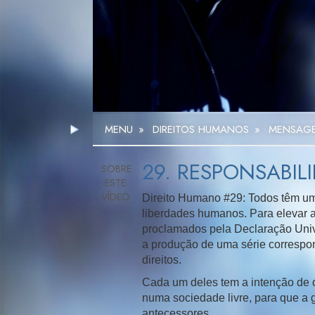
MENU
»
DIREITOS HUMANOS
»
MENSAGEN
29. RESPONSABIL
Direito Humano #29: Todos têm um 
liberdades humanos. Para elevar a
proclamados pela Declaração Unive
a produção de uma série correspo
direitos.
Cada um deles tem a intenção de 
numa sociedade livre, para que a 
antecessores.