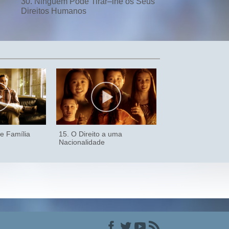
30. Ninguém Pode Tirar–lhe os Seus
Direitos Humanos
e Família
15. O Direito a uma
Nacionalidade