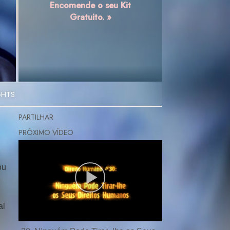
Encomende o seu Kit
Gratuito. »
GHTS
PARTILHAR
ou
al