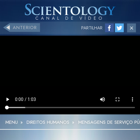
ANTERIOR
PARTILHAR
MENU
»
DIREITOS HUMANOS
»
MENSAGENS DE SERVIÇO PÚB