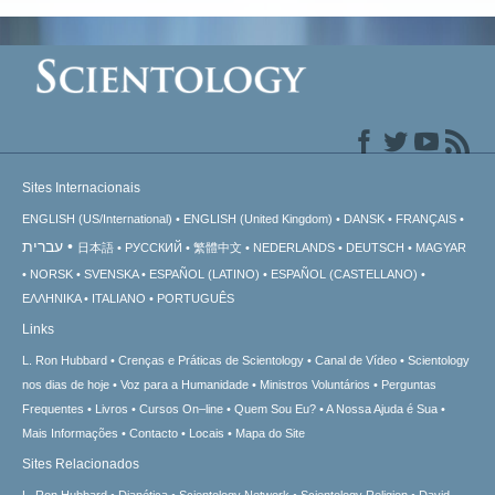
Sites Internacionais
ENGLISH (US/International)
ENGLISH (United Kingdom)
DANSK
FRANÇAIS
עברית
日本語
РУССКИЙ
繁體中文
NEDERLANDS
DEUTSCH
MAGYAR
NORSK
SVENSKA
ESPAÑOL (LATINO)
ESPAÑOL (CASTELLANO)
ΕΛΛΗΝΙΚA
ITALIANO
PORTUGUÊS
Links
L. Ron Hubbard
Crenças e Práticas de Scientology
Canal de Vídeo
Scientology
nos dias de hoje
Voz para a Humanidade
Ministros Voluntários
Perguntas
Frequentes
Livros
Cursos On–line
Quem Sou Eu?
A Nossa Ajuda é Sua
Mais Informações
Contacto
Locais
Mapa do Site
Sites Relacionados
L. Ron Hubbard
Dianética
Scientology Network
Scientology Religion
David