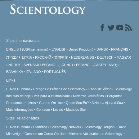
Sites Internacionais
ENGLISH (US/International)
ENGLISH (United Kingdom)
DANSK
FRANÇAIS
עברית
日本語
РУССКИЙ
繁體中文
NEDERLANDS
DEUTSCH
MAGYAR
NORSK
SVENSKA
ESPAÑOL (LATINO)
ESPAÑOL (CASTELLANO)
ΕΛΛΗΝΙΚA
ITALIANO
PORTUGUÊS
Links
L. Ron Hubbard
Crenças e Práticas de Scientology
Canal de Vídeo
Scientology
nos dias de hoje
Voz para a Humanidade
Ministros Voluntários
Perguntas
Frequentes
Livros
Cursos On–line
Quem Sou Eu?
A Nossa Ajuda é Sua
Mais Informações
Contacto
Locais
Mapa do Site
Sites Relacionados
L. Ron Hubbard
Dianética
Scientology Network
Scientology Religion
David
Miscavige
Comece um Curso On–line
Ministros Voluntários de Scientology