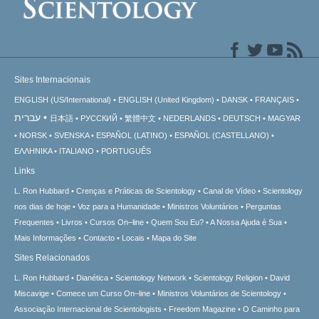
Sites Internacionais
ENGLISH (US/International)
ENGLISH (United Kingdom)
DANSK
FRANÇAIS
עברית
日本語
РУССКИЙ
繁體中文
NEDERLANDS
DEUTSCH
MAGYAR
NORSK
SVENSKA
ESPAÑOL (LATINO)
ESPAÑOL (CASTELLANO)
ΕΛΛΗΝΙΚA
ITALIANO
PORTUGUÊS
Links
L. Ron Hubbard
Crenças e Práticas de Scientology
Canal de Vídeo
Scientology
nos dias de hoje
Voz para a Humanidade
Ministros Voluntários
Perguntas
Frequentes
Livros
Cursos On–line
Quem Sou Eu?
A Nossa Ajuda é Sua
Mais Informações
Contacto
Locais
Mapa do Site
Sites Relacionados
L. Ron Hubbard
Dianética
Scientology Network
Scientology Religion
David
Miscavige
Comece um Curso On–line
Ministros Voluntários de Scientology
Associação Internacional de Scientologists
Freedom Magazine
O Caminho para