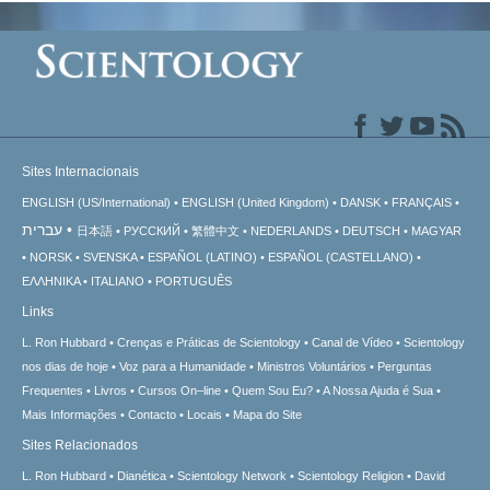
Sites Internacionais
ENGLISH (US/International)
ENGLISH (United Kingdom)
DANSK
FRANÇAIS
עברית
日本語
РУССКИЙ
繁體中文
NEDERLANDS
DEUTSCH
MAGYAR
NORSK
SVENSKA
ESPAÑOL (LATINO)
ESPAÑOL (CASTELLANO)
ΕΛΛΗΝΙΚA
ITALIANO
PORTUGUÊS
Links
L. Ron Hubbard
Crenças e Práticas de Scientology
Canal de Vídeo
Scientology
nos dias de hoje
Voz para a Humanidade
Ministros Voluntários
Perguntas
Frequentes
Livros
Cursos On–line
Quem Sou Eu?
A Nossa Ajuda é Sua
Mais Informações
Contacto
Locais
Mapa do Site
Sites Relacionados
L. Ron Hubbard
Dianética
Scientology Network
Scientology Religion
David