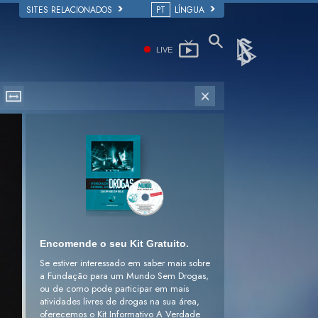
SITES RELACIONADOS
PT
LÍNGUA
LIVE
Encomende o seu Kit Gratuito.
Se estiver interessado em saber mais sobre
a Fundação para um Mundo Sem Drogas,
ou de como pode participar em mais
atividades livres de drogas na sua área,
oferecemos o Kit Informativo A Verdade