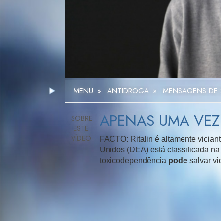
MENU
»
ANTIDROGA
»
MENSAGENS DE S
APENAS UMA VEZ
FACTO: Ritalin é altamente vician
Unidos (DEA) está classificada na
toxicodependência
pode
salvar v