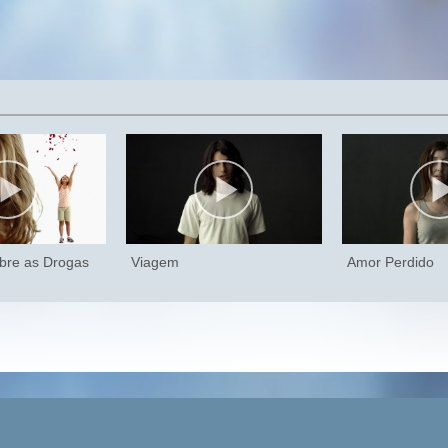
bre as Drogas
Viagem
Amor Perdido