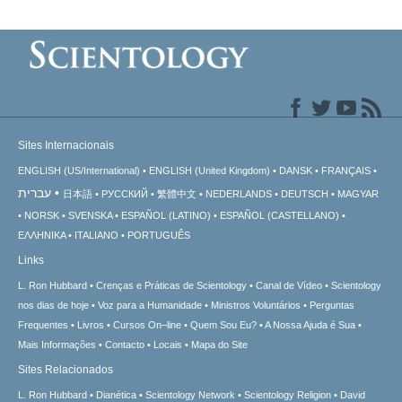
Sites Internacionais
ENGLISH (US/International)
ENGLISH (United Kingdom)
DANSK
FRANÇAIS
עברית
日本語
РУССКИЙ
繁體中文
NEDERLANDS
DEUTSCH
MAGYAR
NORSK
SVENSKA
ESPAÑOL (LATINO)
ESPAÑOL (CASTELLANO)
ΕΛΛΗΝΙΚA
ITALIANO
PORTUGUÊS
Links
L. Ron Hubbard
Crenças e Práticas de Scientology
Canal de Vídeo
Scientology
nos dias de hoje
Voz para a Humanidade
Ministros Voluntários
Perguntas
Frequentes
Livros
Cursos On–line
Quem Sou Eu?
A Nossa Ajuda é Sua
Mais Informações
Contacto
Locais
Mapa do Site
Sites Relacionados
L. Ron Hubbard
Dianética
Scientology Network
Scientology Religion
David