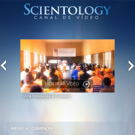
MOSTRAR VÍDEO
Uma Introdução à Criminon
MENU
»
CRIMINON