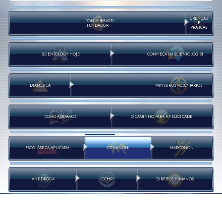
CRENÇAS
L. RON HUBBARD:
E
FUNDADOR
PRÁTICAS
SCIENTOLOGY HOJE
CONHEÇA UM SCIENTOLOGIST
DIANÉTICA
MINISTROS VOLUNTÁRIOS
COMO AJUDAMOS
O CAMINHO PARA A FELICIDADE
ESCOLÁSTICA APLICADA
CRIMINON
NARCONON
ANTIDROGA
CCHR
DIREITOS HUMANOS