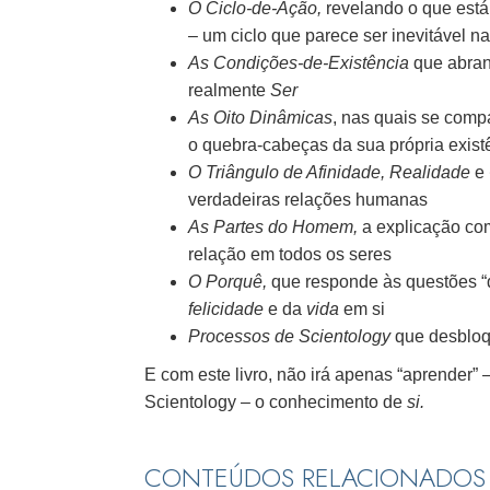
O Ciclo-de-Ação,
revelando o que está
– um ciclo que parece ser inevitável 
As Condições-de-Existência
que abran
realmente
Ser
As Oito Dinâmicas
, nas quais se comp
o quebra-cabeças da sua própria exist
O Triângulo de Afinidade, Realidade
e
verdadeiras relações humanas
As Partes do Homem,
a explicação c
relação em todos os seres
O Porquê,
que responde às questões “d
felicidade
e da
vida
em si
Processos de Scientology
que desbloqu
E com este livro, não irá apenas “aprender” –
Scientology – o conhecimento de
si.
CONTEÚDOS RELACIONADOS