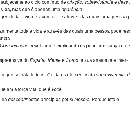
 subjacente ao ciclo contínuo de
criação, sobrevivência
e
destr
na vida, mas que é apenas uma
aparência
gem toda a vida e vivência – e através das quais uma pessoa 
artimenta toda a vida e através das quais uma pessoa pode res
ência
Comunicação,
revelando e explicando os princípios subjacente
ompreensiva do
Espírito, Mente
e
Corpo,
a sua anatomia e inter-
o que se trata tudo isto” e dá os elementos da
sobrevivência, 
eiam a força vital que é
você
 irá
descobrir
estes princípios por
si mesmo.
Porque isto é