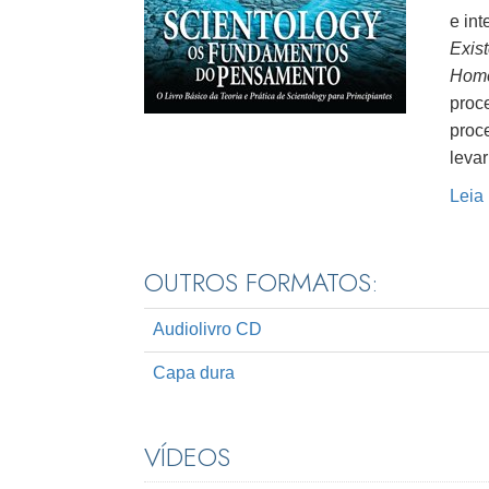
e int
Exis
Hom
proce
proce
leva
Leia
OUTROS FORMATOS:
Audiolivro CD
Capa dura
VÍDEOS