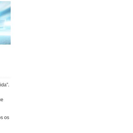
ida”.
ue
os os