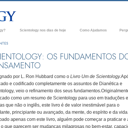
ogy?
Scientology nos dias de hoje
Como Ajudamos
Perg
Igrejas de Scientology
Anteced
ANTES
e Scientology
Novas Igrejas de Scientology
Dentro 
IENTOLOGY: OS FUNDAMENTOS D
NSAMENTO
tologists Dizem
Organizações Avançadas
A Organ
Base em Terra de Flag
gnado por L. Ron Hubbard como o
Livro Um de Scientology.
Apó
logist
icado e codificado completamente os assuntos de Dianética e
Freewinds
ntology, veio o refinamento dos seus fundamentos.
Originalment
A levar Scientology ao Mundo
icado como um resumo de Scientology para uso em traduções 
os de Scientology
as que não o inglês, este livro é de valor inestimável para o
David Miscavige - Líder Eclesiástico de
ianética
Scientology
ante, principiante ou avançado, da mente, do espírito e da vida
pado apenas com este livro, alguém pode começar a praticar e 
?
r o que parecem ser mudanças milagrosas no bem-estar, capac