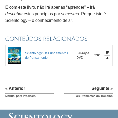
E com este livro, não irá apenas “aprender” – irá
descobrir
estes princípios por
si mesmo.
Porque isto é
Scientology – o conhecimento de
si.
CONTEÚDOS RELACIONADOS
Scientology: Os Fundamentos
Blu-ray e
23€
do Pensamento
DVD
« Anterior
Seguinte »
Manual para Preclears
Os Problemas do Trabalho