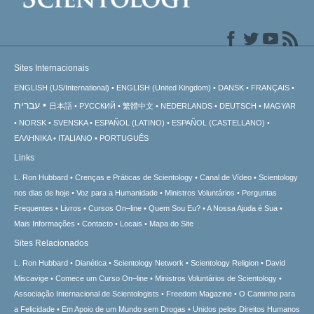
Sites Internacionais
ENGLISH (US/International)
ENGLISH (United Kingdom)
DANSK
FRANÇAIS
עברית
日本語
РУССКИЙ
繁體中文
NEDERLANDS
DEUTSCH
MAGYAR
NORSK
SVENSKA
ESPAÑOL (LATINO)
ESPAÑOL (CASTELLANO)
ΕΛΛΗΝΙΚA
ITALIANO
PORTUGUÊS
Links
L. Ron Hubbard
Crenças e Práticas de Scientology
Canal de Vídeo
Scientology
nos dias de hoje
Voz para a Humanidade
Ministros Voluntários
Perguntas
Frequentes
Livros
Cursos On–line
Quem Sou Eu?
A Nossa Ajuda é Sua
Mais Informações
Contacto
Locais
Mapa do Site
Sites Relacionados
L. Ron Hubbard
Dianética
Scientology Network
Scientology Religion
David
Miscavige
Comece um Curso On–line
Ministros Voluntários de Scientology
Associação Internacional de Scientologists
Freedom Magazine
O Caminho para
a Felicidade
Em Apoio de um Mundo sem Drogas
Unidos pelos Direitos Humanos