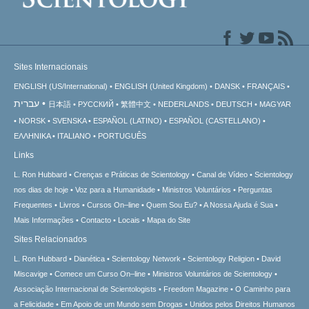
Sites Internacionais
ENGLISH (US/International)
ENGLISH (United Kingdom)
DANSK
FRANÇAIS
עברית
日本語
РУССКИЙ
繁體中文
NEDERLANDS
DEUTSCH
MAGYAR
NORSK
SVENSKA
ESPAÑOL (LATINO)
ESPAÑOL (CASTELLANO)
ΕΛΛΗΝΙΚA
ITALIANO
PORTUGUÊS
Links
L. Ron Hubbard
Crenças e Práticas de Scientology
Canal de Vídeo
Scientology
nos dias de hoje
Voz para a Humanidade
Ministros Voluntários
Perguntas
Frequentes
Livros
Cursos On–line
Quem Sou Eu?
A Nossa Ajuda é Sua
Mais Informações
Contacto
Locais
Mapa do Site
Sites Relacionados
L. Ron Hubbard
Dianética
Scientology Network
Scientology Religion
David
Miscavige
Comece um Curso On–line
Ministros Voluntários de Scientology
Associação Internacional de Scientologists
Freedom Magazine
O Caminho para
a Felicidade
Em Apoio de um Mundo sem Drogas
Unidos pelos Direitos Humanos