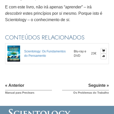
E com este livro, não irá apenas “aprender” – irá
descobrir
estes princípios por
si mesmo.
Porque isto é
Scientology – o conhecimento de
si.
CONTEÚDOS RELACIONADOS
Scientology: Os Fundamentos
Blu-ray e
23€
do Pensamento
DVD
« Anterior
Seguinte »
Manual para Preclears
Os Problemas do Trabalho