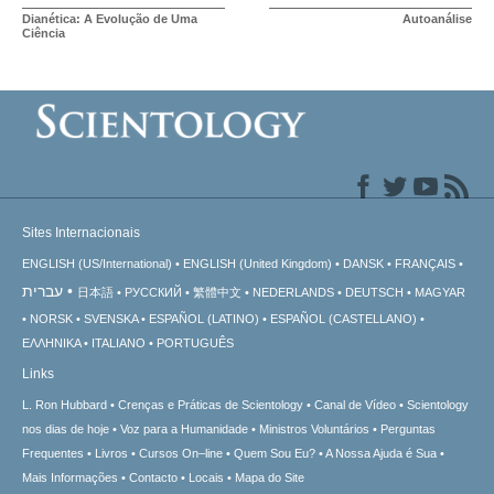
Dianética: A Evolução de Uma
Autoanálise
Ciência
Sites Internacionais
ENGLISH (US/International)
ENGLISH (United Kingdom)
DANSK
FRANÇAIS
עברית
日本語
РУССКИЙ
繁體中文
NEDERLANDS
DEUTSCH
MAGYAR
NORSK
SVENSKA
ESPAÑOL (LATINO)
ESPAÑOL (CASTELLANO)
ΕΛΛΗΝΙΚA
ITALIANO
PORTUGUÊS
Links
L. Ron Hubbard
Crenças e Práticas de Scientology
Canal de Vídeo
Scientology
nos dias de hoje
Voz para a Humanidade
Ministros Voluntários
Perguntas
Frequentes
Livros
Cursos On–line
Quem Sou Eu?
A Nossa Ajuda é Sua
Mais Informações
Contacto
Locais
Mapa do Site