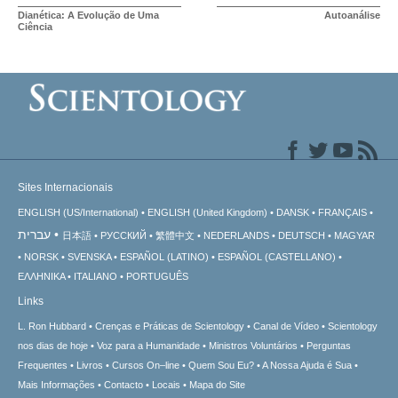
Dianética: A Evolução de Uma
Autoanálise
Ciência
Sites Internacionais
ENGLISH (US/International)
ENGLISH (United Kingdom)
DANSK
FRANÇAIS
עברית
日本語
РУССКИЙ
繁體中文
NEDERLANDS
DEUTSCH
MAGYAR
NORSK
SVENSKA
ESPAÑOL (LATINO)
ESPAÑOL (CASTELLANO)
ΕΛΛΗΝΙΚA
ITALIANO
PORTUGUÊS
Links
L. Ron Hubbard
Crenças e Práticas de Scientology
Canal de Vídeo
Scientology
nos dias de hoje
Voz para a Humanidade
Ministros Voluntários
Perguntas
Frequentes
Livros
Cursos On–line
Quem Sou Eu?
A Nossa Ajuda é Sua
Mais Informações
Contacto
Locais
Mapa do Site