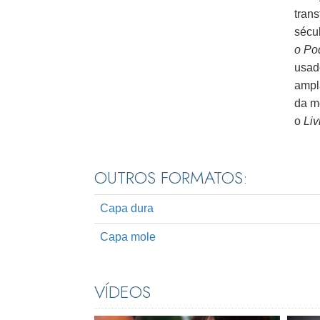
tran
sécu
o Po
usado
ampl
da m
o
Li
OUTROS FORMATOS:
Capa dura
Capa mole
VÍDEOS