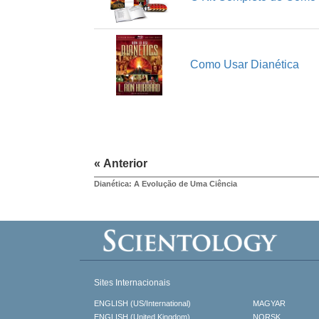
Como Usar Dianética
« Anterior
Dianética: A Evolução de Uma Ciência
Sites Internacionais
ENGLISH (US/International)
MAGYAR
ENGLISH (United Kingdom)
NORSK