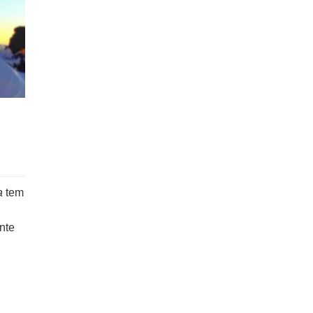
a
tem
nte