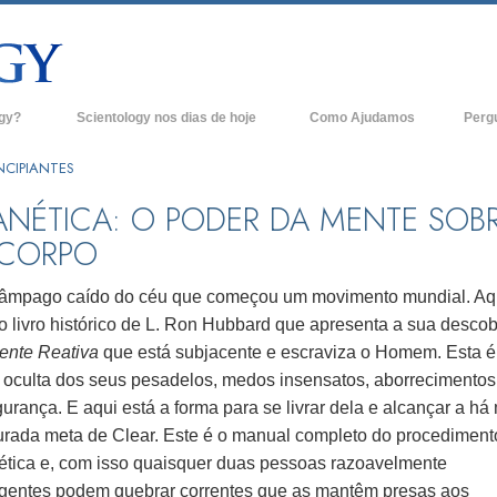
ogy?
Scientology nos dias de hoje
Como Ajudamos
Perg
Igrejas de Scientology
Anteced
NCIPIANTES
e Scientology
Novas Igrejas de Scientology
Dentro 
ANÉTICA: O PODER DA MENTE SOB
CORPO
tologists Dizem
Organizações Avançadas
A Organ
Base em Terra de Flag
lâmpago caído do céu que começou um movimento mundial. Aq
logist
 o livro histórico de L. Ron Hubbard que apresenta a sua descob
Freewinds
ente Reativa
que está subjacente e escraviza o Homem. Esta é
A levar Scientology ao Mundo
e oculta dos seus pesadelos, medos insensatos, aborrecimentos
os de Scientology
urança. E aqui está a forma para se livrar dela e alcançar a há
David Miscavige - Líder Eclesiástico de
ianética
Scientology
urada meta de Clear. Este é o manual completo do procediment
ética e, com isso quaisquer duas pessoas razoavelmente
?
ligentes podem quebrar correntes que as mantêm presas aos