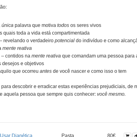
tão:
a
única
palavra que motiva
todos
os seres vivos
s quais toda a vida está compartimentada
 – revelando o verdadeiro
potencial
do indivíduo e como alcançá
da
mente reativa
 – contidos na
mente reativa
que comandam uma pessoa para a
s desejos e objetivos
aquilo que ocorreu
antes
de você nascer e como isso o tem
ara descobrir e erradicar estas experiências prejudiciais, de
he aquela pessoa que sempre quis conhecer:
você mesmo.
Usar Dianética
Pasta
80€