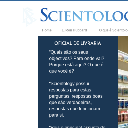
Home
L. Ron Hubbard
O que é Scientol
Crenças e Práticas
OFICIAL DE LIVRARIA
“Quais são os seus
Credos e Códigos d
objectivos? Para onde vai?
Aquilo que os Scien
Porque está aqui? O que é
sobre Scientology
que você é?
Conheça um Sciento
“Scientology possui
Dentro duma Igreja
respostas para estas
perguntas, respostas boas
Os Princípios Básic
que são verdadeiras,
respostas que funcionam
Uma Introdução a D
para si.
Amor e Ódio –
O que é a Grandeza
“Pois o principal assunto de