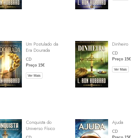
Um Postulado da
Dinheiro
Era Dourada
CD
Preço 15€
CD
Preço 15€
Ver Mais
Ver Mais
Conquista do
Ajuda
Universo Físico
CD
Preço 15€
CD