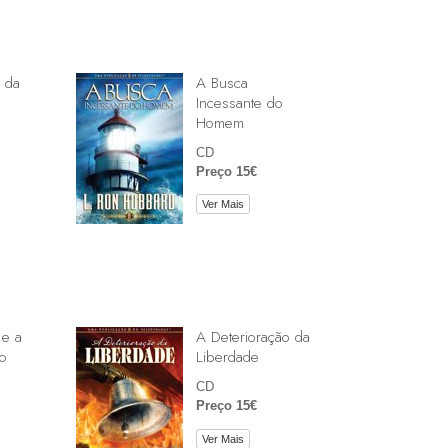
 da
A Busca
Incessante do
Homem
CD
Preço 15€
Ver Mais
 e a
A Deterioração da
o
Liberdade
CD
Preço 15€
Ver Mais