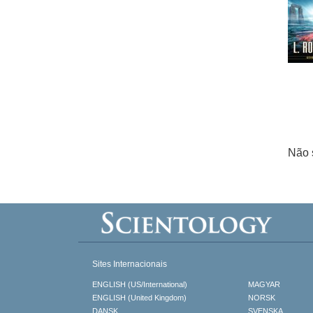
Não 
Sites Internacionais
ENGLISH (US/International)
MAGYAR
ENGLISH (United Kingdom)
NORSK
DANSK
SVENSKA