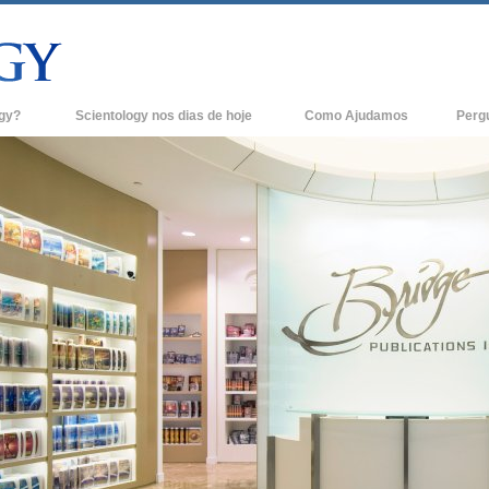
ogy?
Scientology nos dias de hoje
Como Ajudamos
Perg
Igrejas de Scientology
Anteced
e Scientology
Novas Igrejas de Scientology
Dentro 
tologists Dizem
Organizações Avançadas
A Organ
Base em Terra de Flag
logist
Freewinds
A levar Scientology ao Mundo
os de Scientology
David Miscavige - Líder Eclesiástico de
ianética
Scientology
?