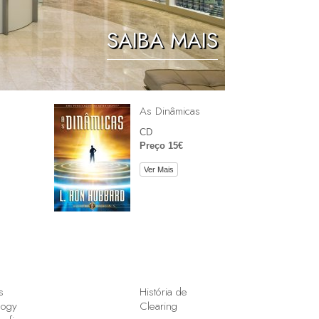
As Crianças
SAIBA MAIS
Ferramentas para o Local de Trabalho
A Ética e as Condições
A Causa da Supressão
As Dinâmicas
CD
Investigações
Preço 15€
Básicos de Organizar
Ver Mais
Fundamentos das Relações Públicas
Metas e Objectivos
A Tecnologia de Estudo
Comunicação
s
História de
logy
Clearing