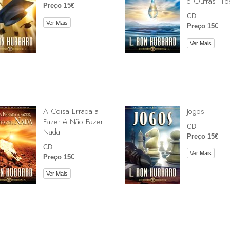
e Outras Filo
Preço 15€
CD
Ver Mais
Preço 15€
Ver Mais
A Coisa Errada a
Jogos
Fazer é Não Fazer
CD
Nada
Preço 15€
CD
Ver Mais
Preço 15€
Ver Mais