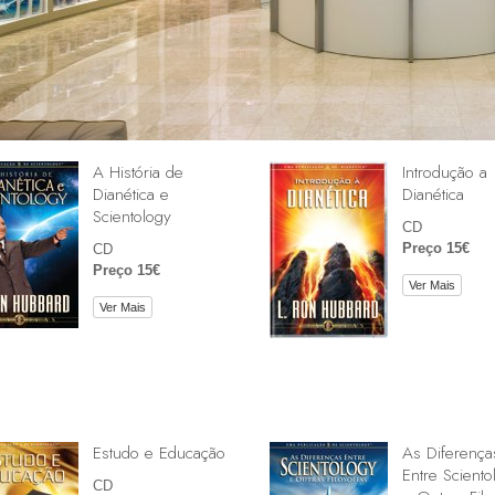
A História de
Introdução a
Dianética e
Dianética
Scientology
CD
Preço 15€
CD
Preço 15€
Ver Mais
Ver Mais
Estudo e Educação
As Diferença
Entre Sciento
CD