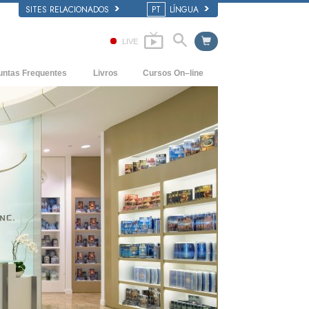
SITES RELACIONADOS
PT
LÍNGUA
LIVE
untas Frequentes
Livros
Cursos On–line
entes e Princípios Básicos
COMO RESOLVER CONFLITOS
Livros para Principiantes
duma Igreja
As Dinâmicas da Existência
Audiolivros
ização de Scientology
Os Componentes da Compreensão
Conferências Introdutórias
Soluções para um Ambiente Perigoso
Filmes
Ajudas para Doenças e Lesões
Integridade e Honestidade
Casamento
A Escala de Tom Emocional
Respostas às Drogas