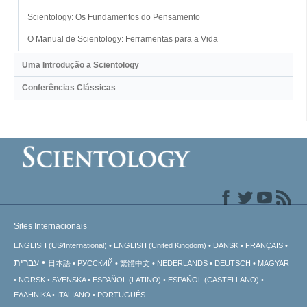
Scientology: Os Fundamentos do Pensamento
O Manual de Scientology: Ferramentas para a Vida
Uma Introdução a Scientology
Conferências Clássicas
Sites Internacionais
ENGLISH (US/International)
ENGLISH (United Kingdom)
DANSK
FRANÇAIS
עברית
日本語
РУССКИЙ
繁體中文
NEDERLANDS
DEUTSCH
MAGYAR
NORSK
SVENSKA
ESPAÑOL (LATINO)
ESPAÑOL (CASTELLANO)
ΕΛΛΗΝΙΚA
ITALIANO
PORTUGUÊS