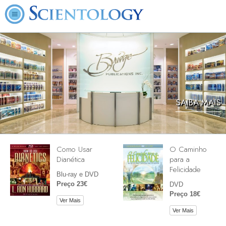
SAIBA MAIS
Como Usar
O Caminho
Dianética
para a
Felicidade
Blu-ray e DVD
Preço 23€
DVD
Preço 18€
Ver Mais
Ver Mais