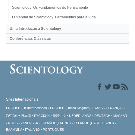
Scientology: Os Fundamentos do Pensamento
O Manual de Scientology: Ferramentas para a Vida
Uma Introdução a Scientology
Conferências Clássicas
Sites Internacionais
ENGLISH (US/International)
ENGLISH (United Kingdom)
DANSK
FRANÇAIS
עברית
日本語
РУССКИЙ
繁體中文
NEDERLANDS
DEUTSCH
MAGYAR
NORSK
SVENSKA
ESPAÑOL (LATINO)
ESPAÑOL (CASTELLANO)
ΕΛΛΗΝΙΚA
ITALIANO
PORTUGUÊS