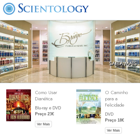
SAIBA MAIS
Como Usar
O Caminho
Dianética
para a
Felicidade
Blu-ray e DVD
Preço 23€
DVD
Preço 18€
Ver Mais
Ver Mais