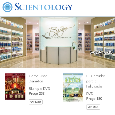
SAIBA MAIS
Como Usar
O Caminho
Dianética
para a
Felicidade
Blu-ray e DVD
Preço 23€
DVD
Preço 18€
Ver Mais
Ver Mais