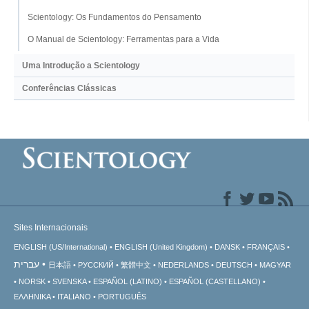
Scientology: Os Fundamentos do Pensamento
O Manual de Scientology: Ferramentas para a Vida
Uma Introdução a Scientology
Conferências Clássicas
Sites Internacionais
ENGLISH (US/International)
ENGLISH (United Kingdom)
DANSK
FRANÇAIS
עברית
日本語
РУССКИЙ
繁體中文
NEDERLANDS
DEUTSCH
MAGYAR
NORSK
SVENSKA
ESPAÑOL (LATINO)
ESPAÑOL (CASTELLANO)
ΕΛΛΗΝΙΚA
ITALIANO
PORTUGUÊS