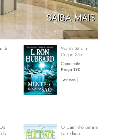
As Crianças
SAIBA MAIS
Ferramentas para o Local de Trabalho
A Ética e as Condições
A Causa da Supressão
s do
Mente Sã em
Corpo São
Investigações
Capa mole
Preço 17€
Básicos de Organizar
Ver Mais
Fundamentos das Relações Públicas
Metas e Objectivos
A Tecnologia de Estudo
Comunicação
 Os
O Caminho para a
 do
Felicidade