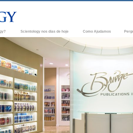
ogy?
Scientology nos dias de hoje
Como Ajudamos
Perg
Igrejas de Scientology
Anteced
e Scientology
Novas Igrejas de Scientology
Dentro 
tologists Dizem
Organizações Avançadas
A Organ
Base em Terra de Flag
logist
Freewinds
A levar Scientology ao Mundo
os de Scientology
David Miscavige - Líder Eclesiástico de
ianética
Scientology
?