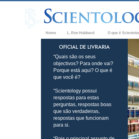
Home
L. Ron Hubbard
O que é Scientol
Crenças e Práticas
OFICIAL DE LIVRARIA
“Quais são os seus
Credos e Códigos d
objectivos? Para onde vai?
Aquilo que os Scien
Porque está aqui? O que é
sobre Scientology
que você é?
Conheça um Sciento
“Scientology possui
Dentro duma Igreja
respostas para estas
perguntas, respostas boas
Os Princípios Básic
que são verdadeiras,
respostas que funcionam
Uma Introdução a D
para si.
Amor e Ódio –
O que é a Grandeza
“Pois o principal assunto de