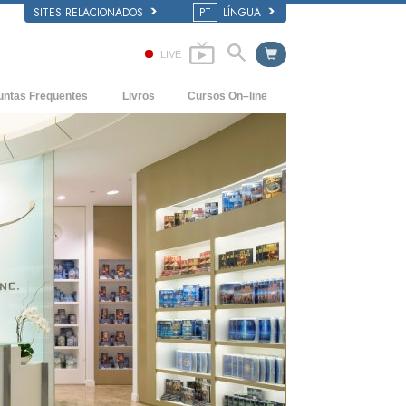
SITES RELACIONADOS
PT
LÍNGUA
LIVE
untas Frequentes
Livros
Cursos On–line
entes e Princípios Básicos
COMO RESOLVER CONFLITOS
Livros para Principiantes
duma Igreja
As Dinâmicas da Existência
Audiolivros
ização de Scientology
Os Componentes da Compreensão
Conferências Introdutórias
Soluções para um Ambiente Perigoso
Filmes
Ajudas para Doenças e Lesões
Integridade e Honestidade
Casamento
A Escala de Tom Emocional
Respostas às Drogas