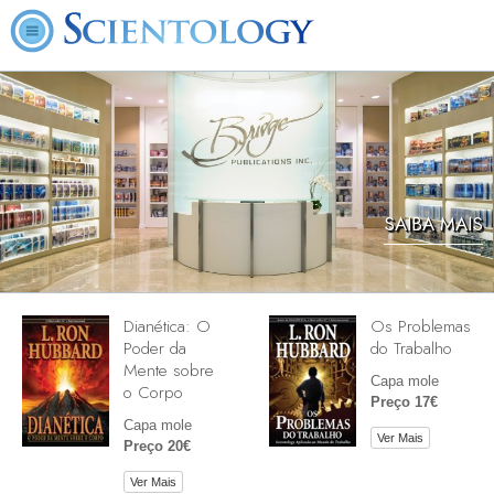
SAIBA MAIS
Dianética: O
Os Problemas
Poder da
do Trabalho
Mente sobre
Capa mole
o Corpo
Preço 17€
Capa mole
Ver Mais
Preço 20€
Ver Mais