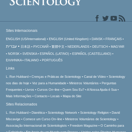
Sites Internacionais
ENGLISH (US/International)
ENGLISH (United Kingdom)
DANSK
FRANÇAIS
עברית
日本語
РУССКИЙ
繁體中文
NEDERLANDS
DEUTSCH
MAGYAR
NORSK
SVENSKA
ESPAÑOL (LATINO)
ESPAÑOL (CASTELLANO)
ΕΛΛΗΝΙΚA
ITALIANO
PORTUGUÊS
Links
L. Ron Hubbard
Crenças e Práticas de Scientology
Canal de Vídeo
Scientology
nos dias de hoje
Voz para a Humanidade
Ministros Voluntários
Perguntas
Frequentes
Livros
Cursos On–line
Quem Sou Eu?
A Nossa Ajuda é Sua
Mais Informações
Contacto
Locais
Mapa do Site
Sites Relacionados
L. Ron Hubbard
Dianética
Scientology Network
Scientology Religion
David
Miscavige
Comece um Curso On–line
Ministros Voluntários de Scientology
Associação Internacional de Scientologists
Freedom Magazine
O Caminho para