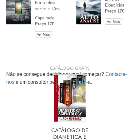
Perspetiva
Exercícios
sobre a Vida
Preço 17€
Capa mole
Ver Mais
Preço 17€
Ver Mais
CATÁLOGO GRÁTIS
Não se consegue decidir por qual começar?
Contacte-
nos
e um consultor pessoal ajudá-lo-á.
CATÁLOGO DE
DIANÉTICA E