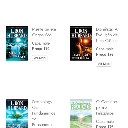
Mente Sã em
Dianética: A
Corpo São
Evolução de
Uma Ciência
Capa mole
Preço 17€
Capa mole
Preço 17€
Ver Mais
Ver Mais
Scientology:
O Caminho
Os
para a
Fundamentos
Felicidade
do
Capa mole
Pensamento
Preço 17€