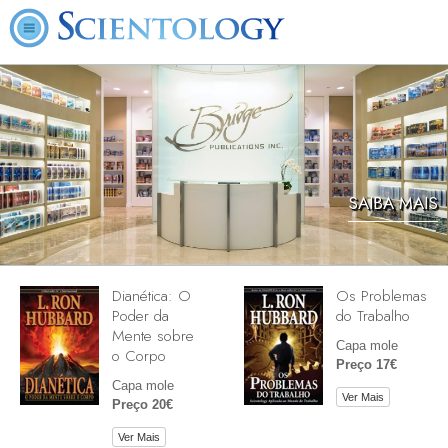
SAIBA MAIS
Dianética: O
Os Problemas
Poder da
do Trabalho
Mente sobre
Capa mole
o Corpo
Preço 17€
Capa mole
Ver Mais
Preço 20€
Ver Mais