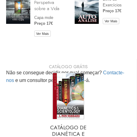
Perspetiva
Exercícios
sobre a Vida
Preço 17€
Capa mole
Ver Mais
Preço 17€
Ver Mais
CATÁLOGO GRÁTIS
Não se consegue decidir por qual começar?
Contacte-
nos
e um consultor pessoal ajudá-lo-á.
CATÁLOGO DE
DIANÉTICA E