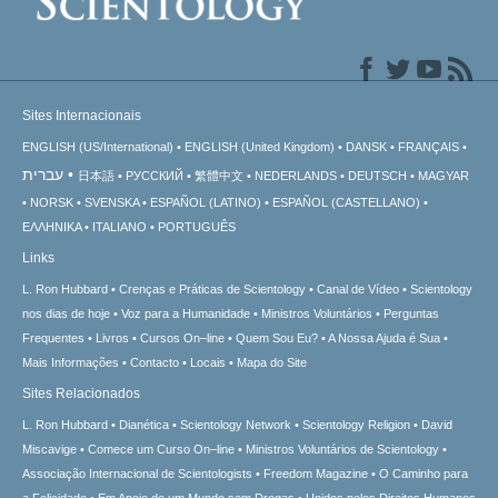
Sites Internacionais
ENGLISH (US/International)
ENGLISH (United Kingdom)
DANSK
FRANÇAIS
עברית
日本語
РУССКИЙ
繁體中文
NEDERLANDS
DEUTSCH
MAGYAR
NORSK
SVENSKA
ESPAÑOL (LATINO)
ESPAÑOL (CASTELLANO)
ΕΛΛΗΝΙΚA
ITALIANO
PORTUGUÊS
Links
L. Ron Hubbard
Crenças e Práticas de Scientology
Canal de Vídeo
Scientology
nos dias de hoje
Voz para a Humanidade
Ministros Voluntários
Perguntas
Frequentes
Livros
Cursos On–line
Quem Sou Eu?
A Nossa Ajuda é Sua
Mais Informações
Contacto
Locais
Mapa do Site
Sites Relacionados
L. Ron Hubbard
Dianética
Scientology Network
Scientology Religion
David
Miscavige
Comece um Curso On–line
Ministros Voluntários de Scientology
Associação Internacional de Scientologists
Freedom Magazine
O Caminho para