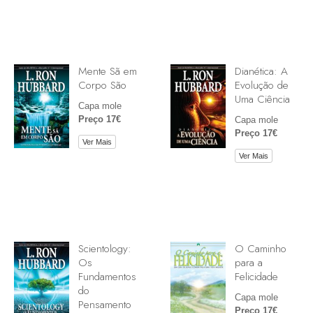
Mente Sã em
Dianética: A
Corpo São
Evolução de
Uma Ciência
Capa mole
Preço 17€
Capa mole
Preço 17€
Ver Mais
Ver Mais
Scientology:
O Caminho
Os
para a
Fundamentos
Felicidade
do
Capa mole
Pensamento
Preço 17€