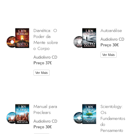
Dianética: O
Autoanálise
Poder da
Audiolivro CD
Mente sobre
Preço 30€
o Corpo
Ver Mais
Audiolivro CD
Preço 37€
Ver Mais
Manual para
Scientology:
Preclears
Os
Fundamentos
Audiolivro CD
do
Preço 30€
Pensamento