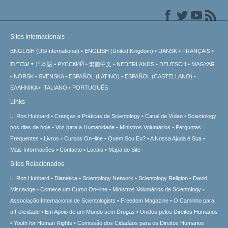
Sites Internacionais
ENGLISH (US/International)
ENGLISH (United Kingdom)
DANSK
FRANÇAIS
עברית
日本語
РУССКИЙ
繁體中文
NEDERLANDS
DEUTSCH
MAGYAR
NORSK
SVENSKA
ESPAÑOL (LATINO)
ESPAÑOL (CASTELLANO)
ΕΛΛΗΝΙΚA
ITALIANO
PORTUGUÊS
Links
L. Ron Hubbard
Crenças e Práticas de Scientology
Canal de Vídeo
Scientology
nos dias de hoje
Voz para a Humanidade
Ministros Voluntários
Perguntas
Frequentes
Livros
Cursos On–line
Quem Sou Eu?
A Nossa Ajuda é Sua
Mais Informações
Contacto
Locais
Mapa do Site
Sites Relacionados
L. Ron Hubbard
Dianética
Scientology Network
Scientology Religion
David
Miscavige
Comece um Curso On–line
Ministros Voluntários de Scientology
Associação Internacional de Scientologists
Freedom Magazine
O Caminho para
a Felicidade
Em Apoio de um Mundo sem Drogas
Unidos pelos Direitos Humanos
Youth for Human Rights
Comissão dos Cidadãos para os Direitos Humanos